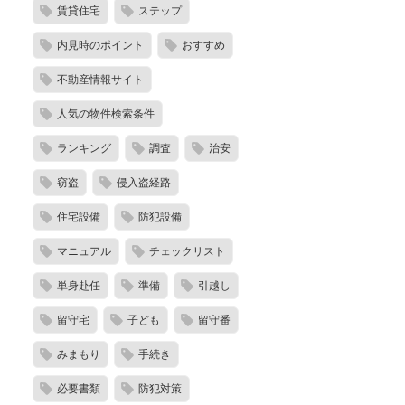
賃貸住宅
ステップ
内見時のポイント
おすすめ
不動産情報サイト
人気の物件検索条件
ランキング
調査
治安
窃盗
侵入盗経路
住宅設備
防犯設備
マニュアル
チェックリスト
単身赴任
準備
引越し
留守宅
子ども
留守番
みまもり
手続き
必要書類
防犯対策