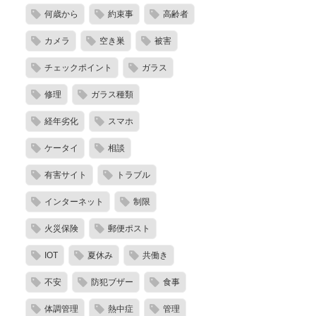
何歳から
約束事
高齢者
カメラ
空き巣
被害
チェックポイント
ガラス
修理
ガラス種類
経年劣化
スマホ
ケータイ
相談
有害サイト
トラブル
インターネット
制限
火災保険
郵便ポスト
IOT
夏休み
共働き
不安
防犯ブザー
食事
体調管理
熱中症
管理