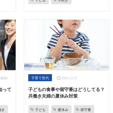
子ども
手続き
子育て世代
28更新)
2021.12.27
知って
子どもの食事や留守番はどうしてる？
共働き夫婦の夏休み対策
働き
子ども
夏休み
留守番