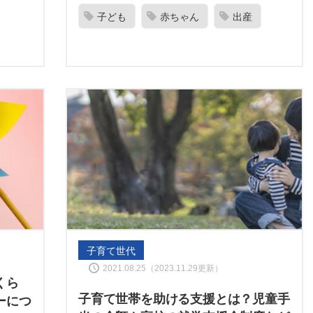
子ども
赤ちゃん
出産
子育て世代
2021.08.25（2023.11.29更新）
くら
子育て世帯を助ける支援とは？児童手
ーにつ