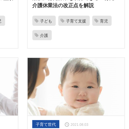
介護休業法の改正点を解説
児
子ども
子育て支援
育児
介護
子育て世代
2021.08.03