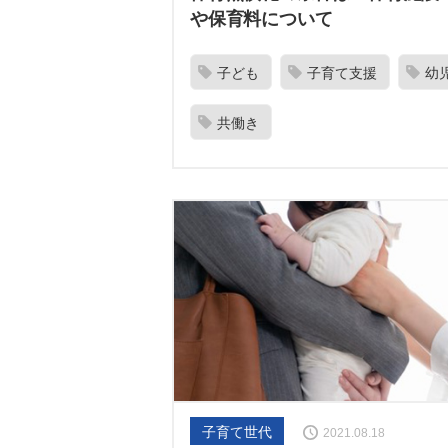
や保育料について
子ども
子育て支援
幼
共働き
子育て世代
2021.08.18