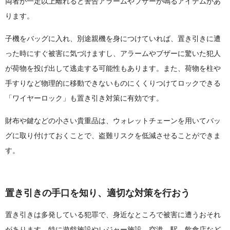
両者が一定以上離れると警告アラームやブザーが鳴るアイテムがあ
ります。
子機をバッグに入れ、別途親機を身につけていれば、置き引きに遭
った時にすぐ被害に気づけますし、アラームやブザーに驚いた犯人
が荷物を投げ出して逃走する可能性もあります。また、荷物を柱や
手すりなど物理的に移動できないものにくくりつけてロックできる
「ワイヤーロック」も置き引き対策に有効です。
財布や鍵などの小さい貴重品は、ウォレットチェーンを用いてバッ
グに取り付けておくことで、盗難リスクを低減させることができま
す。
置き引きの手口を知り、適切な対策を行おう
置き引きは多発している犯罪で、身近なところで被害に遭うおそれ
があります。特に遊戯施設やレジャー施設、空港、駅、飲食店など