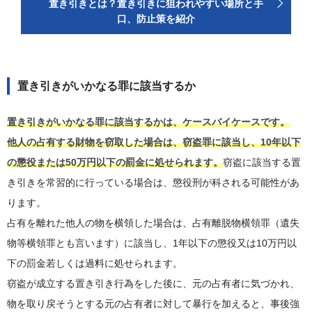
置き引きとは？置き引きに狙われやすい場所と手
口、防止策を紹介
置き引きがいかなる罪に該当するか
置き引きがいかなる罪に該当するかは、ケースバイケースです。
他人の占有する財物を窃取した場合は、窃盗罪に該当し、10年以下
の懲役または50万円以下の罰金に処せられます。
窃盗に該当する置
き引きを常習的に行っている場合は、懲役刑が科される可能性があ
ります。
占有を離れた他人の物を横領した場合は、占有離脱物横領罪（遺失
物等横領罪とも言います）に該当し、1年以下の懲役又は10万円以
下の罰金若しくは過料に処せられます。
窃盗が成立する置き引き行為をした後に、元の占有者に気づかれ、
物を取り戻そうとする元の占有者に対して暴行を加えると、事後強