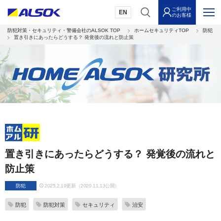
ご利用中
EN
のお客様
防犯対策・セキュリティ・警備会社のALSOK TOP
ホームセキュリティTOP
防犯
置き引きにあったらどうする？ 発覚後の流れと防止策
置き引きにあったらどうする？ 発覚後の流れと
防止策
防犯
2025.2.19更新（2020.11.13公開）
防犯
防犯対策
セキュリティ
治安