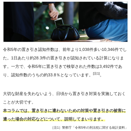
令和5年の置き引き認知件数は、前年より1,038件多い10,346件でし
た。1日あたり約28.3件の置き引きが認知されている計算になりま
す。一方で、令和5年に置き引きで検挙された件数は3,492件であ
[注1]
り、認知件数のうちの約33.8％となっています。
。
大切な財産を失わないよう、日頃から置き引き対策を実施しておく
ことが大切です。
本コラムでは、置き引きに遭わないための対策や置き引きの被害に
遭った場合の対応などについて、説明してまいります。
［注1］
警察庁「令和5年の刑法犯に関する統計資料」