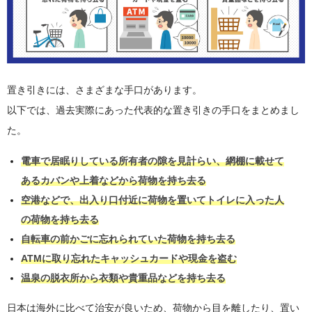
置き引きには、さまざまな手口があります。
以下では、過去実際にあった代表的な置き引きの手口をまとめまし
た。
電車で居眠りしている所有者の隙を見計らい、網棚に載せて
あるカバンや上着などから荷物を持ち去る
空港などで、出入り口付近に荷物を置いてトイレに入った人
の荷物を持ち去る
自転車の前かごに忘れられていた荷物を持ち去る
ATMに取り忘れたキャッシュカードや現金を盗む
温泉の脱衣所から衣類や貴重品などを持ち去る
日本は海外に比べて治安が良いため、荷物から目を離したり、置い