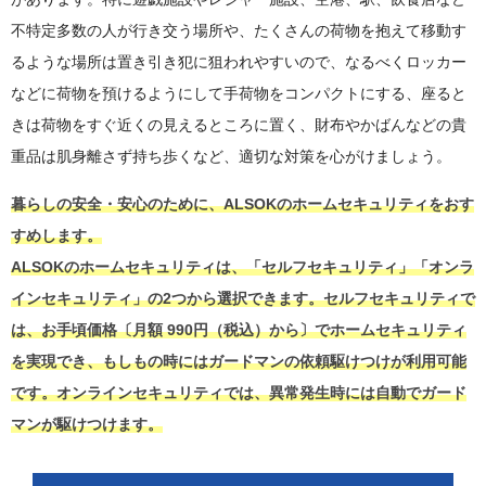
不特定多数の人が行き交う場所や、たくさんの荷物を抱えて移動す
るような場所は置き引き犯に狙われやすいので、なるべくロッカー
などに荷物を預けるようにして手荷物をコンパクトにする、座ると
きは荷物をすぐ近くの見えるところに置く、財布やかばんなどの貴
重品は肌身離さず持ち歩くなど、適切な対策を心がけましょう。
暮らしの安全・安心のために、ALSOKのホームセキュリティをおす
すめします。
ALSOKのホームセキュリティは、「セルフセキュリティ」「オンラ
インセキュリティ」の2つから選択できます。セルフセキュリティで
は、お手頃価格〔月額 990円（税込）から〕でホームセキュリティ
を実現でき、もしもの時にはガードマンの依頼駆けつけが利用可能
です。オンラインセキュリティでは、異常発生時には自動でガード
マンが駆けつけます。