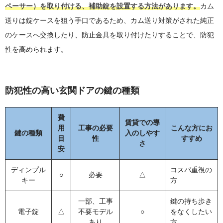
ペーサー）を取り付ける、補助錠を設置する方法があります。
カム
送りは錠ケースを狙う手口であるため、カム送り対策がされた純正
のケースへ交換したり、防止金具を取り付けたりすることで、防犯
性を高められます。
防犯性の高い玄関ドアの鍵の種類
費
賃貸での導
用
工事の必要
こんな方にお
鍵の種類
入のしやす
目
性
すすめ
さ
安
ディンプル
コスパ重視の
○
必要
△
キー
方
一部、工事
鍵の持ち歩き
電子錠
△
不要モデル
○
をなくしたい
あり
方