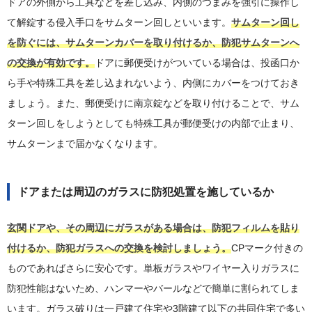
ドアの外側から工具などを差し込み、内側のつまみを強引に操作し
て解錠する侵入手口をサムターン回しといいます。
サムターン回し
を防ぐには、サムターンカバーを取り付けるか、防犯サムターンへ
の交換が有効です。
ドアに郵便受けがついている場合は、投函口か
ら手や特殊工具を差し込まれないよう、内側にカバーをつけておき
ましょう。また、郵便受けに南京錠などを取り付けることで、サム
ターン回しをしようとしても特殊工具が郵便受けの内部で止まり、
サムターンまで届かなくなります。
ドアまたは周辺のガラスに防犯処置を施しているか
玄関ドアや、その周辺にガラスがある場合は、防犯フィルムを貼り
付けるか、防犯ガラスへの交換を検討しましょう。
CPマーク付きの
ものであればさらに安心です。単板ガラスやワイヤー入りガラスに
防犯性能はないため、ハンマーやバールなどで簡単に割られてしま
います。ガラス破りは一戸建て住宅や3階建て以下の共同住宅で多い