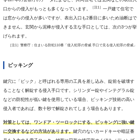
［注1］
口からの侵入がもっとも多くなっています。
一戸建て住宅で
は窓からの侵入が多いですが、表出入口も2番目に多いため油断はで
きません。玄関から泥棒が侵入する主な手口としては、次の3つが挙
げられます。
［注1］警察庁：
住まいる防犯110番「侵入犯罪の脅威 手口で見る侵入犯罪の脅威」
ピッキング
鍵穴に「ピック」と呼ばれる専用の工具を差し込み、錠前を破壊す
ることなく解錠する侵入手口です。シリンダー錠やインテグラル錠
などの防犯性が低い鍵を使用している場合、ピッキング技術の高い
侵入者であれば、数十秒で解錠されてしまう場合もあります。
対策としては、ワンドア・ツーロックにする、ピッキングに強い鍵
に交換するなどの方法があります。
鍵穴のないカードキーや暗証番