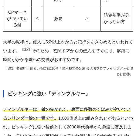
CPマーク
防犯基準が分
がついてい
△
必要
△
からない方
る鍵
大半の泥棒は、侵入に5分以上かかると犯行をあきらめるといわれて
［注2］
います。
そのため、玄関ドアからの侵入を防ぐには、解錠に
時間がかかる鍵への交換がおすすめです。
［注2］警察庁：
住まいる防犯110番「侵入犯罪の脅威 侵入者プロファイリング～心理
と行動③」
ピッキングに強い「ディンプルキー」
ディンプルキーは、鍵の先が丸く、表面に多数のくぼみが空いてい
るシリンダー錠の一種です。
1,000億以上の組み合わせがあるといわ
れ、ピッキングに強い錠前として2000年代前半から急速に普及しま
した。高いピッキング技術があっても解錠に5～10分かかるといわ