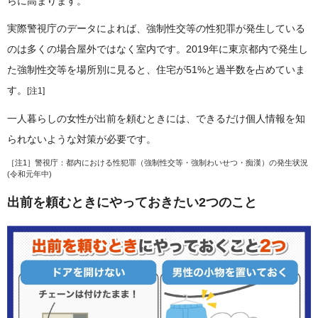
らに高まります。
実際警視庁のデータによれば、強制性交等の性犯罪が発生している
のは多くの場合屋外ではなく室内です。2019年に東京都内で発生し
た強制性交等を場所別に見ると、住宅が51%と過半数を占めていま
す。
[注1]
一人暮らしの女性が出前を頼むときには、できるだけ個人情報を知
られないような対策が必要です。
［注1］
警視庁：都内における性犯罪（強制性交等・強制わいせつ・痴漢）の発生状況
(令和元年中)
出前を頼むときにやっておきたい2つのこと