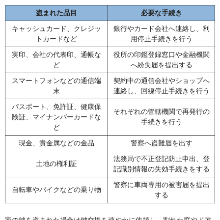
盗まれた品目
必要な手続き
キャッシュカード、クレジッ
銀行やカード会社へ連絡し、利
トカードなど
用停止手続きを行う
実印、会社の代表印、通帳な
役所の印鑑登録窓口や金融機関
ど
へ紛失届を提出する
スマートフォンなどの通信端
契約中の通信会社やショップへ
末
連絡し、回線停止手続きを行う
パスポート、免許証、健康保
それぞれの管轄機関で再発行の
険証、マイナンバーカードな
手続きを行う
ど
現金、貴金属などの金品
警察へ盗難届を出す
法務局で不正登記防止申出、登
土地の権利証
記識別情報の失効手続きをする
警察に車両専用の被害届を提出
自転車やバイクなどの乗り物
する