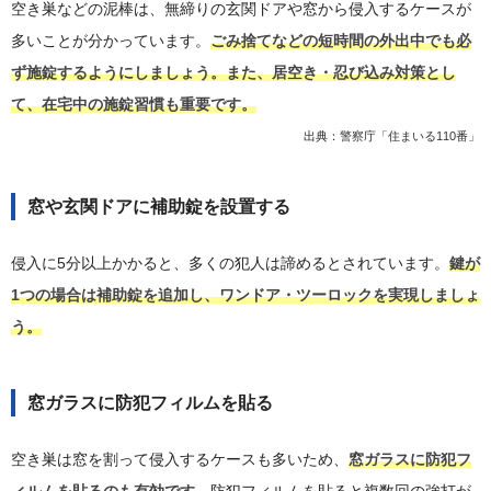
空き巣などの泥棒は、無締りの玄関ドアや窓から侵入するケースが
多いことが分かっています。
ごみ捨てなどの短時間の外出中でも必
ず施錠するようにしましょう。また、居空き・忍び込み対策とし
て、在宅中の施錠習慣も重要です。
出典：
警察庁「住まいる110番」
窓や玄関ドアに補助錠を設置する
侵入に5分以上かかると、多くの犯人は諦めるとされています。
鍵が
1つの場合は補助錠を追加し、ワンドア・ツーロックを実現しましょ
う。
窓ガラスに防犯フィルムを貼る
空き巣は窓を割って侵入するケースも多いため、
窓ガラスに防犯フ
ィルムを貼るのも有効です。
防犯フィルムを貼ると複数回の強打が