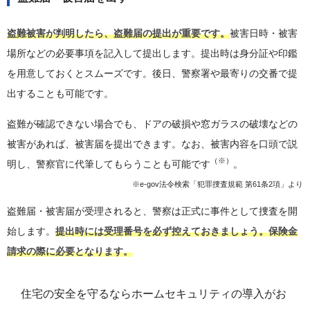
盗難被害が判明したら、盗難届の提出が重要です。
被害日時・被害
場所などの必要事項を記入して提出します。提出時は身分証や印鑑
を用意しておくとスムーズです。後日、警察署や最寄りの交番で提
出することも可能です。
盗難が確認できない場合でも、ドアの破損や窓ガラスの破壊などの
被害があれば、被害届を提出できます。なお、被害内容を口頭で説
（※）
明し、警察官に代筆してもらうことも可能です
。
※e-gov法令検索「犯罪捜査規範 第61条2項」より
盗難届・被害届が受理されると、警察は正式に事件として捜査を開
始します。
提出時には受理番号を必ず控えておきましょう。保険金
請求の際に必要となります。
住宅の安全を守るならホームセキュリティの導入がお