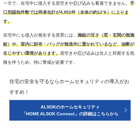
一方で、在宅中に侵入する居空きや忍び込みも看過できません。
手
口別認知件数では両者合計が4,952件（全体の約12％）に上りま
す。
在宅中にも侵入が発生する背景には、
施錠の甘さ（窓・玄関の無施
錠）や、室内に財布・バッグが無造作に置かれているなど、油断が
生じやすい環境があります。
居空きや忍び込みは住人と対面する危
険を伴うため、特に警戒が必要です。
住宅の安全を守るならホームセキュリティの導入がお
すすめ！
ALSOKのホームセキュリティ
「HOME ALSOK Connect」の詳細はこちらから