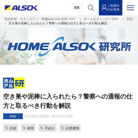
ご利用中
EN
のお客様
防犯対策・セキュリティ・警備会社のALSOK TOP
ホームセキュリティTOP
防犯
空き巣や泥棒に入られたら？警察への通報の仕方と取るべき行動を解説
空き巣や泥棒に入られたら？警察への通報の仕
方と取るべき行動を解説
防犯
2026.01.29更新（2020.3.27公開）
窃盗
被害
手続き
必要書類