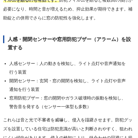
必要になり、時間と音が増えるため、抑止効果が期待できます。補
助錠との併用でさらに窓の防犯性を強化します。
人感・開閉センサーや窓用防犯ブザー（アラーム）を設
置する
人感センサー：人の動きを検知し、ライト点灯や音声通知を
行う装置
開閉センサー：玄関・窓の開閉を検知し、ライト点灯や音声
通知を行う装置
窓用防犯ブザー：窓の開閉やガラス破壊時の振動を検知し、
警告音を発する（センサー一体型も多数）
これらは音と光で不審者を威嚇し、侵入を躊躇させます。防犯グッ
ズを設置している住宅は防犯意識が高いと判断されやすく、狙われ
にくい傾向があります。侵入の検知により、鉢合わせの回避にも役