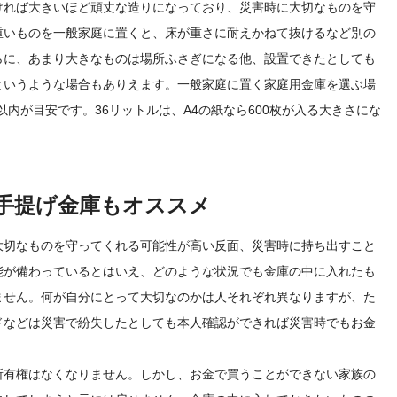
ければ大きいほど頑丈な造りになっており、災害時に大切なものを守
重いものを一般家庭に置くと、床が重さに耐えかねて抜けるなど別の
らに、あまり大きなものは場所ふさぎになる他、設置できたとしても
というような場合もありえます。一般家庭に置く家庭用金庫を選ぶ場
ル以内が目安です。36リットルは、A4の紙なら600枚が入る大きさにな
手提げ金庫もオススメ
大切なものを守ってくれる可能性が高い反面、災害時に持ち出すこと
能が備わっているとはいえ、どのような状況でも金庫の中に入れたも
ません。何が自分にとって大切なのかは人それぞれ異なりますが、た
ドなどは災害で紛失したとしても本人確認ができれば災害時でもお金
所有権はなくなりません。しかし、お金で買うことができない家族の