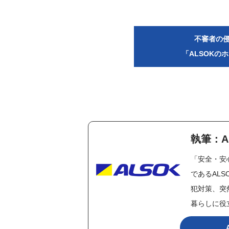
不審者の
「ALSOKの
執筆：A
「安全・安
であるAL
犯対策、突
暮らしに役