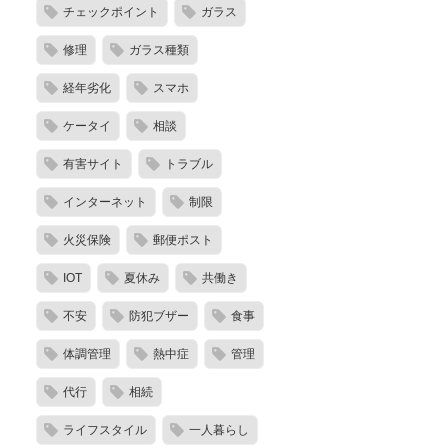
チェックポイント
ガラス
修理
ガラス種類
経年劣化
スマホ
ケータイ
相談
有害サイト
トラブル
インターネット
制限
火災保険
郵便ポスト
IOT
夏休み
共働き
不安
防犯ブザー
食事
体調管理
熱中症
管理
代行
相続
ライフスタイル
一人暮らし