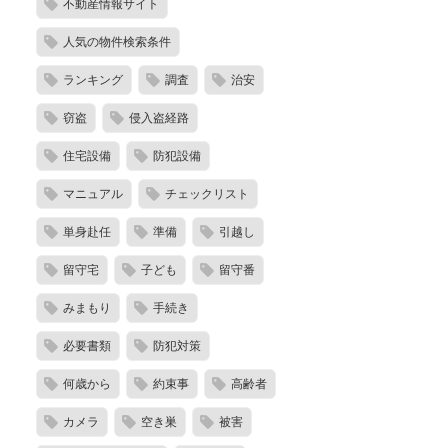
不動産情報サイト
人気の物件検索条件
ランキング
調査
治安
窃盗
侵入盗経路
住宅設備
防犯設備
マニュアル
チェックリスト
単身赴任
準備
引越し
留守宅
子ども
留守番
みまもり
手続き
必要書類
防犯対策
何歳から
約束事
高齢者
カメラ
空き巣
被害