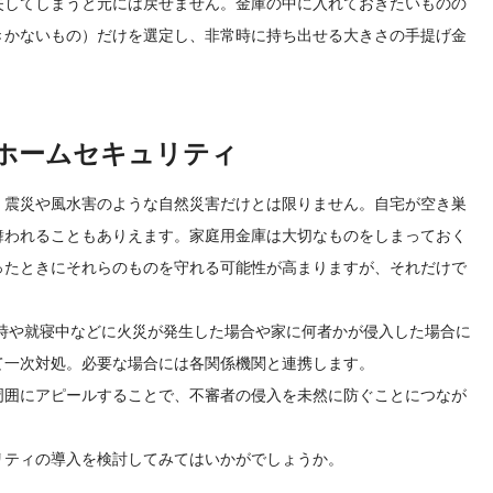
失してしまうと元には戻せません。金庫の中に入れておきたいものの
きかないもの）だけを選定し、非常時に持ち出せる大きさの手提げ金
ホームセキュリティ
、震災や風水害のような自然災害だけとは限りません。自宅が空き巣
舞われることもありえます。家庭用金庫は大切なものをしまっておく
ったときにそれらのものを守れる可能性が高まりますが、それだけで
出時や就寝中などに火災が発生した場合や家に何者かが侵入した場合に
て一次対処。必要な場合には各関係機関と連携します。
周囲にアピールすることで、不審者の侵入を未然に防ぐことにつなが
リティの導入を検討してみてはいかがでしょうか。