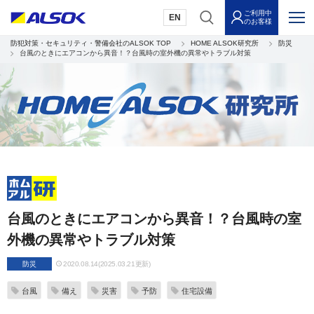
ご利用中
EN
のお客様
防犯対策・セキュリティ・警備会社のALSOK TOP
HOME ALSOK研究所
防災
台風のときにエアコンから異音！？台風時の室外機の異常やトラブル対策
台風のときにエアコンから異音！？台風時の室
外機の異常やトラブル対策
防災
2020.08.14(2025.03.21更新)
台風
備え
災害
予防
住宅設備