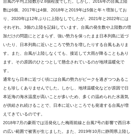
台風の平均上陸数が2.8個程度でした。しかし、2016年の台風上陸
数は6個、2017年は4個、2018年と2019年は5個と年々増加してお
り、2020年は12年ぶりに上陸なしでしたが、2021年と2022年には
それぞれ、3個の上陸を記録しています。台風の発生数や上陸数の増
加だけの問題にとどまらず、強い勢力を保ったまま日本列島に近づ
いたり、日本列島に近いところで勢力を増したりする台風もありま
す。また、台風が上陸しなくても、接近して大雨が降ることもあり
ます。その原因のひとつとして懸念されているのが地球温暖化で
す。
通常なら日本に近づく頃には台風の勢力がピークを過ぎつつあるこ
とも珍しくありませんでした。しかし、地球温暖化などが原因で日
本近海の海水温度が高いことが多いため、多くの温められた水蒸気
が供給され続けることで、日本に近いところでも発達する台風が増
えてきているのです。
2018年7月の豪雨では活発化した梅雨前線と台風7号の影響で西日本
の広い範囲で被害が生じました。また、2019年10月に静岡県上陸し