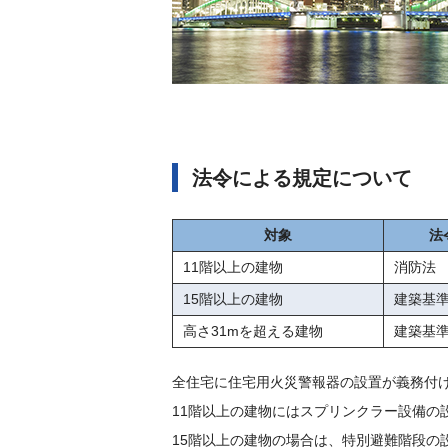
法令による規定について
対象
法
11階以上の建物
消防法
15階以上の建物
建築基
高さ31mを超える建物
建築基
全住宅に住宅用火災警報器の設置が義務付
11階以上の建物にはスプリンクラー設備の
15階以上の建物の場合は、特別避難階段の