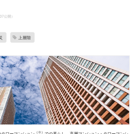
8.07公開）
災
上層階
（※）
やタワーマンション
での暮らし。高層マンション・タワーマンシ