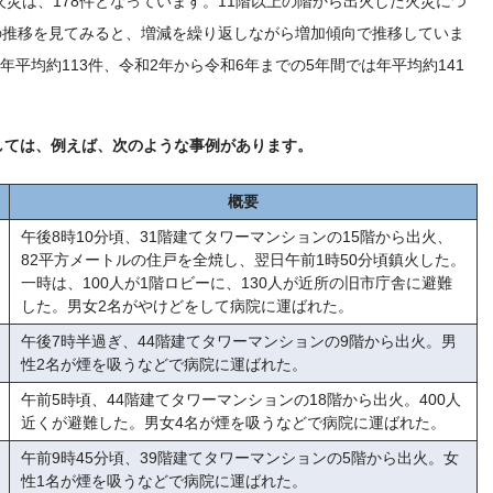
火災は、178件となっています。11階以上の階から出火した火災につ
間の推移を見てみると、増減を繰り返しながら増加傾向で推移していま
年平均約113件、令和2年から令和6年までの5年間では年平均約141
しては、例えば、次のような事例があります。
概要
午後8時10分頃、31階建てタワーマンションの15階から出火、
82平方メートルの住戸を全焼し、翌日午前1時50分頃鎮火した。
一時は、100人が1階ロビーに、130人が近所の旧市庁舎に避難
した。男女2名がやけどをして病院に運ばれた。
午後7時半過ぎ、44階建てタワーマンションの9階から出火。男
性2名が煙を吸うなどで病院に運ばれた。
午前5時頃、44階建てタワーマンションの18階から出火。400人
近くが避難した。男女4名が煙を吸うなどで病院に運ばれた。
午前9時45分頃、39階建てタワーマンションの5階から出火。女
性1名が煙を吸うなどで病院に運ばれた。