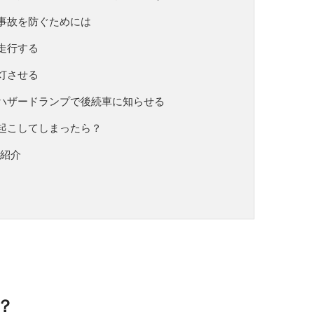
事故を防ぐためには
走行する
灯させる
ハザードランプで後続車に知らせる
起こしてしまったら？
ム紹介
？