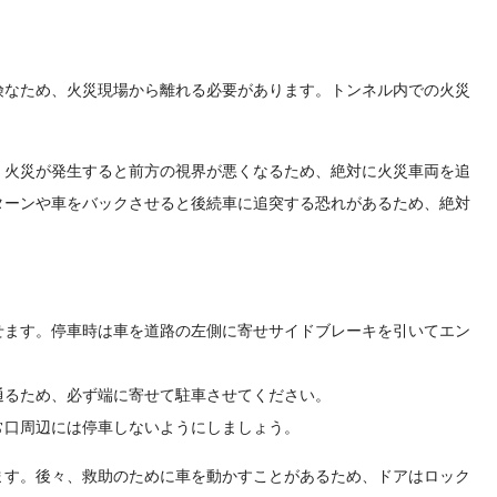
険なため、火災現場から離れる必要があります。トンネル内での火災
。火災が発生すると前方の視界が悪くなるため、絶対に火災車両を追
ターンや車をバックさせると後続車に追突する恐れがあるため、絶対
せます。停車時は車を道路の左側に寄せサイドブレーキを引いてエン
通るため、必ず端に寄せて駐車させてください。
常口周辺には停車しないようにしましょう。
ます。後々、救助のために車を動かすことがあるため、ドアはロック