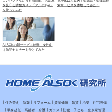
コンパクトながらも高性能！お部屋
我が家は大丈夫？盗聴器・盗撮器探
を見守る防犯カメラ「アルボeye」
索サービスを体験してみた！
を使ってみた
ALSOKの新サービス始動！女性向
け防犯セミナーを受けてみた
住み替え
新築
リフォーム
資産価値
賃貸
治安
住宅設備
単身赴任
高齢者・介護
ガラス
防犯
子ども
空き家管理