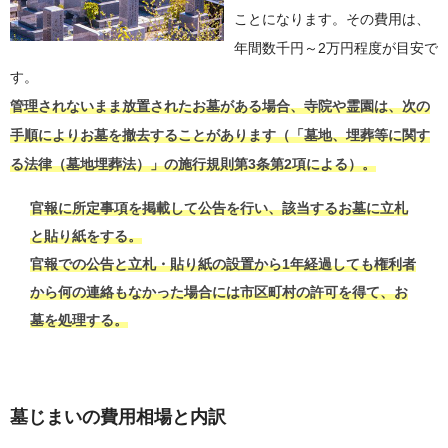
ことになります。その費用は、
年間数千円～2万円程度が目安で
す。
管理されないまま放置されたお墓がある場合、寺院や霊園は、次の
手順によりお墓を撤去することがあります（「墓地、埋葬等に関す
る法律（墓地埋葬法）」の施行規則第3条第2項による）。
官報に所定事項を掲載して公告を行い、該当するお墓に立札
と貼り紙をする。
官報での公告と立札・貼り紙の設置から1年経過しても権利者
から何の連絡もなかった場合には市区町村の許可を得て、お
墓を処理する。
墓じまいの費用相場と内訳