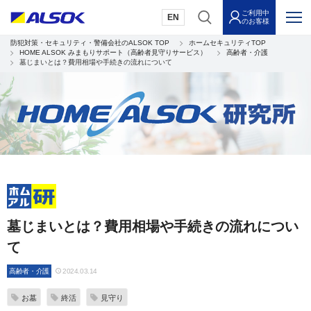
ご利用中
EN
のお客様
防犯対策・セキュリティ・警備会社のALSOK TOP
ホームセキュリティTOP
HOME ALSOK みまもりサポート（高齢者見守りサービス）
高齢者・介護
墓じまいとは？費用相場や手続きの流れについて
墓じまいとは？費用相場や手続きの流れについ
て
高齢者・介護
2024.03.14
お墓
終活
見守り