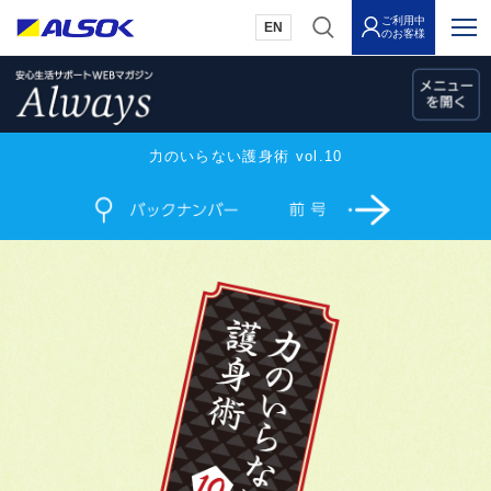
ご利用中
EN
のお客様
力のいらない護身術 vol.10