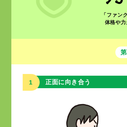
「ファンク
体格や力
第
正面に向き合う
1