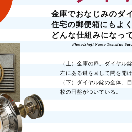
金庫でおなじみのダ
住宅の郵便箱にもよ
どんな仕組みになっ
Photo:Shoji Naoto Text:Ena Sat
（上）金庫の扉。ダイヤル
左にある鍵を回して閂を開
（下）ダイヤル錠の全体。目
枚の円盤がついている。