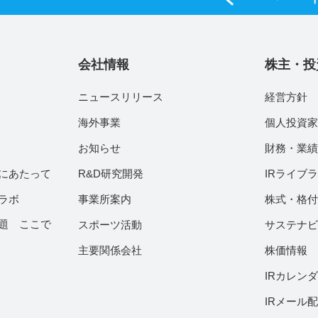
会社情報
株主・投
ニュースリリース
経営方針
海外事業
個人投資
お知らせ
財務・業
にあたって
R&D研究開発
IRライブ
ラボ
事業所案内
株式・格
題 ここで
スポーツ活動
サステナ
主要関係会社
株価情報
IRカレン
IRメール