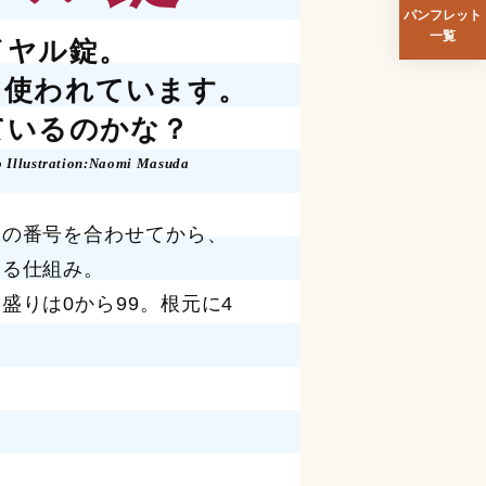
パンフレット
一覧
イヤル錠。
く使われています。
ているのかな？
o Illustration:Naomi Masuda
錠の番号を合わせてから、
ける仕組み。
盛りは0から99。根元に4