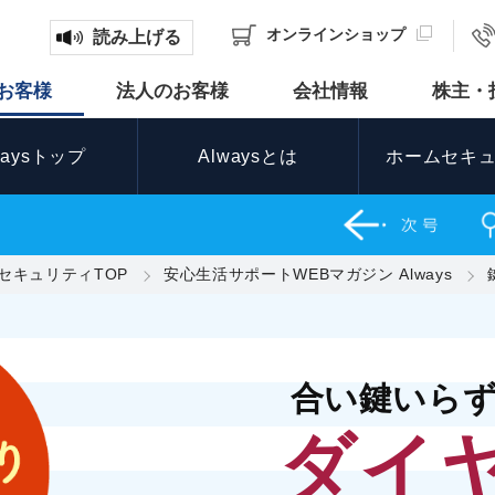
オンライン
ショップ
読み上げる
お客様
法人のお客様
会社情報
株主・
waysトップ
Alwaysとは
ホームセキ
セキュリティTOP
安心生活サポートWEBマガジン Always
合い鍵いら
ダイ