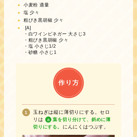
小麦粉 適量
塩 少々
粗びき黒胡椒 少々
[A]
・白ワインビネガー 大さじ3
・粗びき黒胡椒 少々
・塩 小さじ1/2
・砂糖 小さじ1
玉ねぎは縦に薄切りにする。セロ
リは
a
葉を切り分けて、斜めに薄
切りにする。
にんにくはつぶす。