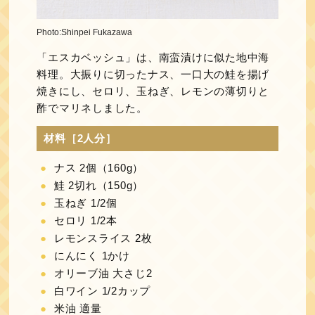
Photo:Shinpei Fukazawa
「エスカベッシュ」は、南蛮漬けに似た地中海
料理。大振りに切ったナス、一口大の鮭を揚げ
焼きにし、セロリ、玉ねぎ、レモンの薄切りと
酢でマリネしました。
材料［2人分］
ナス 2個（160g）
鮭 2切れ（150g）
玉ねぎ 1/2個
セロリ 1/2本
レモンスライス 2枚
にんにく 1かけ
オリーブ油 大さじ2
白ワイン 1/2カップ
米油 適量