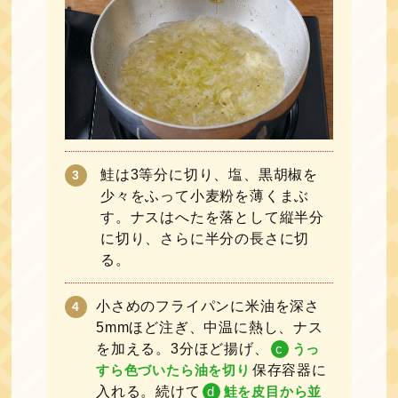
鮭は3等分に切り、塩、黒胡椒を
少々をふって小麦粉を薄くまぶ
す。ナスはへたを落として縦半分
に切り、さらに半分の長さに切
る。
小さめのフライパンに米油を深さ
5mmほど注ぎ、中温に熱し、ナス
を加える。3分ほど揚げ、
c
うっ
すら色づいたら油を切り
保存容器に
入れる。続けて
d
鮭を皮目から並