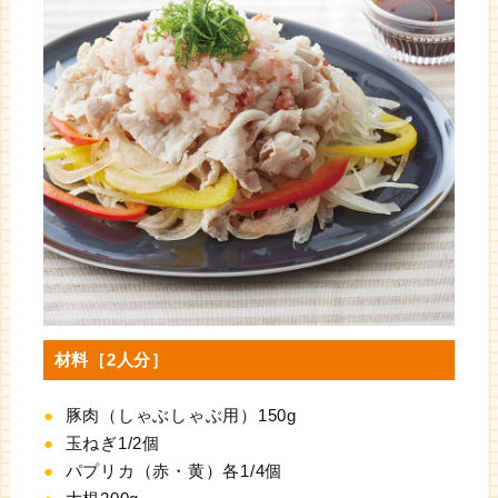
材料［2人分］
豚肉（しゃぶしゃぶ用）150g
玉ねぎ1/2個
パプリカ（赤・黄）各1/4個