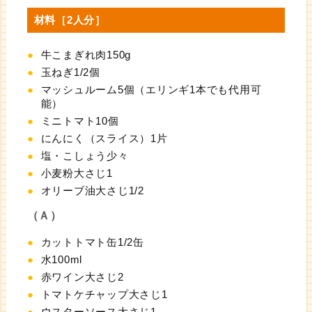
材料［2人分］
牛こまぎれ肉150g
玉ねぎ1/2個
マッシュルーム5個（エリンギ1本でも代用可
能）
ミニトマト10個
にんにく（スライス）1片
塩・こしょう少々
小麦粉大さじ1
オリーブ油大さじ1/2
（Ａ）
カットトマト缶1/2缶
水100ml
赤ワイン大さじ2
トマトケチャップ大さじ1
ウスターソース大さじ1