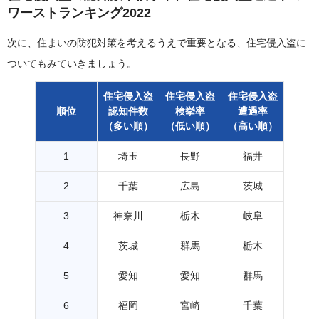
ワーストランキング2022
次に、住まいの防犯対策を考えるうえで重要となる、住宅侵入盗に
ついてもみていきましょう。
住宅侵入盗
住宅侵入盗
住宅侵入盗
順位
認知件数
検挙率
遭遇率
（多い順）
（低い順）
（高い順）
1
埼玉
長野
福井
2
千葉
広島
茨城
3
神奈川
栃木
岐阜
4
茨城
群馬
栃木
5
愛知
愛知
群馬
6
福岡
宮崎
千葉