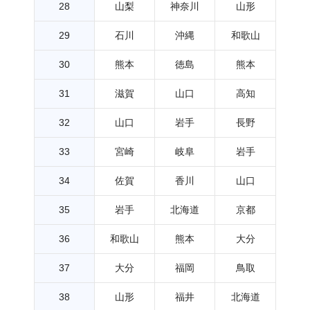
28
山梨
神奈川
山形
29
石川
沖縄
和歌山
30
熊本
徳島
熊本
31
滋賀
山口
高知
32
山口
岩手
長野
33
宮崎
岐阜
岩手
34
佐賀
香川
山口
35
岩手
北海道
京都
36
和歌山
熊本
大分
37
大分
福岡
鳥取
38
山形
福井
北海道