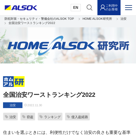
ご利用中
EN
のお客様
防犯対策・セキュリティ・警備会社のALSOK TOP
HOME ALSOK研究所
治安
全国治安ワーストランキング2022
全国治安ワーストランキング2022
治安
2022.11.30
治安
窃盗
ランキング
侵入盗経路
住まいを選ぶときには、利便性だけでなく治安の良さも重要な基準