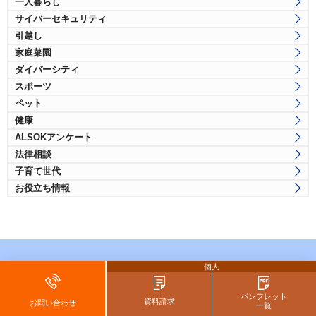
一人暮らし
サイバーセキュリティ
引越し
家庭菜園
ダイバーシティ
スポーツ
ペット
健康
ALSOKアンケート
法律相談
子育て世代
お役立ち情報
個人
この記事に関連する商品
パンフレット
HOME ALSOK Connect
資料請求
お問い合わせ
一覧