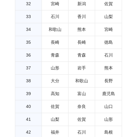
32
宮崎
新潟
佐賀
33
石川
香川
山梨
34
和歌山
熊本
宮崎
35
長崎
長崎
徳島
36
青森
青森
石川
37
山形
岩手
熊本
38
大分
和歌山
長野
39
高知
富山
鹿児島
40
佐賀
奈良
山口
41
山梨
佐賀
山形
42
福井
石川
島根