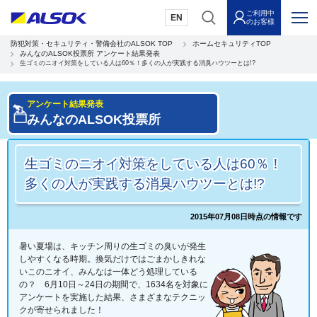
ご利用中
EN
のお客様
防犯対策・セキュリティ・警備会社のALSOK TOP
ホームセキュリティTOP
みんなのALSOK投票所 アンケート結果発表
生ゴミのニオイ対策をしている人は60％！多くの人が実践する消臭ハウツーとは!?
アンケート結果発表
みんなのALSOK投票所
生ゴミのニオイ対策をしている人は60％！
多くの人が実践する消臭ハウツーとは!?
2015年07月08日時点の情報です
暑い夏場は、キッチン周りの生ゴミの臭いが発生
しやすくなる時期。換気だけではごまかしきれな
いこのニオイ、みんなは一体どう処理している
の？ 6月10日～24日の期間で、1634名を対象に
アンケートを実施した結果、さまざまなテクニッ
クが寄せられました！