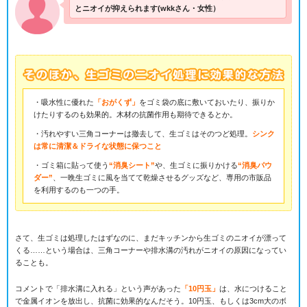
とニオイが抑えられます(wkkさん・女性）
・吸水性に優れた
「おがくず」
をゴミ袋の底に敷いておいたり、振りか
けたりするのも効果的。木材の抗菌作用も期待できるとか。
・汚れやすい三角コーナーは撤去して、生ゴミはそのつど処理。
シンク
は常に清潔＆ドライな状態に保つこと
・ゴミ箱に貼って使う
“消臭シート”
や、生ゴミに振りかける
“消臭パウ
ダー”
、一晩生ゴミに風を当てて乾燥させるグッズなど、専用の市販品
を利用するのも一つの手。
さて、生ゴミは処理したはずなのに、まだキッチンから生ゴミのニオイが漂って
くる……という場合は、三角コーナーや排水溝の汚れがニオイの原因になってい
ることも。
コメントで「排水溝に入れる」という声があった
「10円玉」
は、水につけること
で金属イオンを放出し、抗菌に効果的なんだそう。10円玉、もしくは3cm大のボ