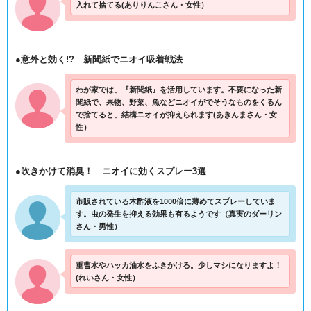
入れて捨てる(ありりんこさん・女性）
●意外と効く!? 新聞紙でニオイ吸着戦法
わが家では、『新聞紙』を活用しています。不要になった新
聞紙で、果物、野菜、魚などニオイがでそうなものをくるん
で捨てると、結構ニオイが抑えられます(あきんまさん・女
性）
●吹きかけて消臭！ ニオイに効くスプレー3選
市販されている木酢液を1000倍に薄めてスプレーしていま
す。虫の発生を抑える効果も有るようです（真実のダーリン
さん・男性）
重曹水やハッカ油水をふきかける。少しマシになりますよ！
(れいさん・女性）