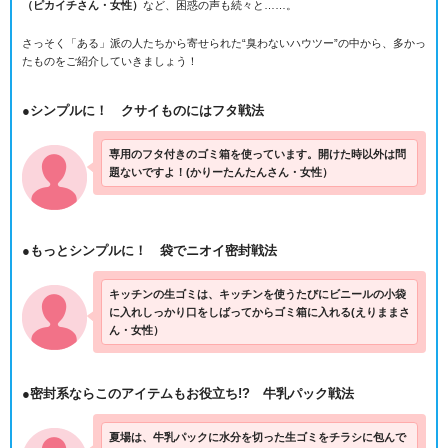
（ピカイチさん・女性）
など、困惑の声も続々と……。
さっそく「ある」派の人たちから寄せられた“臭わないハウツー”の中から、多かっ
たものをご紹介していきましょう！
●シンプルに！ クサイものにはフタ戦法
専用のフタ付きのゴミ箱を使っています。開けた時以外は問
題ないですよ！(かりーたんたんさん・女性）
●もっとシンプルに！ 袋でニオイ密封戦法
キッチンの生ゴミは、キッチンを使うたびにビニールの小袋
に入れしっかり口をしばってからゴミ箱に入れる(えりままさ
ん・女性）
●密封系ならこのアイテムもお役立ち!? 牛乳パック戦法
夏場は、牛乳パックに水分を切った生ゴミをチラシに包んで