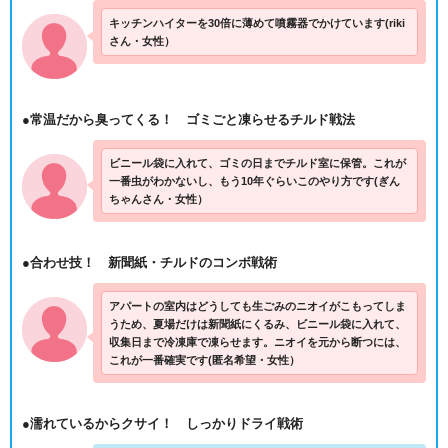
キッチンハイターを30倍に薄めて噴霧器でかけています(riki
さん・女性）
●常温だから臭ってくる！ ゴミごと凍らせるチルド戦法
ビニール袋に入れて、ゴミの日までチルド室に保管。これが
一番虫がわかないし、もう10年ぐらいこのやり方です(ぎん
ちゃんさん・女性）
●合わせ技！ 新聞紙・チルドのコンボ戦術
アパートの室内はどうしても生ごみのニオイがこもってしま
うため、夏場だけは新聞紙にくるみ、ビニール袋に入れて、
収集日まで冷凍庫で凍らせます。ニオイを元から断つには、
これが一番確実です(匿名希望・女性）
●濡れているからクサイ！ しっかりドライ戦術