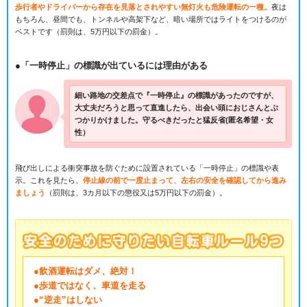
歩行者やドライバーから存在を見落とされやすい無灯火も危険運転の一種。
夜は
もちろん、昼間でも、トンネルや高架下など、暗い場所ではライトをつけるのが
ベストです（罰則は、5万円以下の罰金）。
●「一時停止」の標識が出ているには理由がある
細い路地の交差点で『一時停止』の標識があったのですが、
大丈夫だろうと思って直進したら、出会い頭におじさんとぶ
つかりかけました。守るべきだったと猛反省(匿名希望・女
性）
飛び出しによる衝突事故を防ぐために設置されている「一時停止」の標識や表
示。これを見たら、
停止線の前で一度止まって、左右の安全を確認してから進み
ましょう
（罰則は、3カ月以下の懲役又は5万円以下の罰金）。
●飲酒運転はダメ、絶対！
●歩道ではなく、車道を走る
●“逆走”はしない