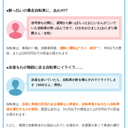
●酔っ払いの暴走自転車に、あわや!?
信号待ちの間に、昼間から酔っぱらったおじいさんがこいで
いた自転車が突っ込んできて、ひかれかけました(おにぎり侯
爵さん・女性）
自転車は、車両の一種。自動車同様、
酒酔い運転は”ダメ、絶対”！
5年以下の懲
役、または100万円以下の罰金が課されます。
●歩道をわが物顔に走る自転車にイライラ……
歩道を歩いていたら、自転車が鈴を鳴らすのでイライラしま
す（SIDEさん・男性）
自転車は、
歩道と車道の区別のある道路なら車道を、自転車道があるなら自転車
道を通行するのが原則。
悪質な走行は、3カ月以下の懲役または5万円以下の罰金
が課されます。
ただし、標識で自動車走行が認められている場合や、交通量が多くて車道の通行