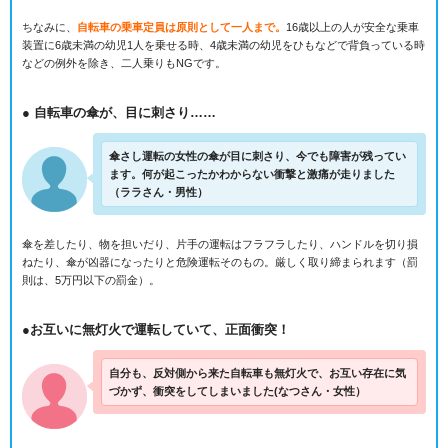
ちなみに、
自転車の乗車定員は原則として一人まで。
16歳以上の人が安全な乗車
装置に6歳未満の幼児1人を乗せる時、4歳未満の幼児をひもなどで背負っている時
などの例外を除き、二人乗りもNGです。
● 自転車の傘が、目に刺さり……
傘さし運転の女性の傘が目に刺さり、今でも障害が残ってい
ます。何が起こったかわからない衝撃と激痛が走りました
（ララさん・男性）
傘を差したり、物を担いだり、片手の運転はフラフラしたり、ハンドルを切り損
ねたり、傘が凶器になったりと危険運転そのもの。厳しく取り締まられます（罰
則は、5万円以下の罰金）。
●お互いに無灯火で運転していて、正面衝突！
自分も、反対側から来た自転車も無灯火で、お互い存在に気
づかず、衝突をしてしまいました(なつさん・女性）