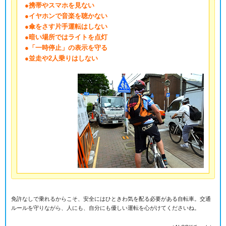
●携帯やスマホを見ない
●イヤホンで音楽を聴かない
●傘をさす片手運転はしない
●暗い場所ではライトを点灯
●「一時停止」の表示を守る
●並走や2人乗りはしない
免許なしで乗れるからこそ、安全にはひときわ気を配る必要がある自転車。交通
ルールを守りながら、人にも、自分にも優しい運転を心がけてくださいね。