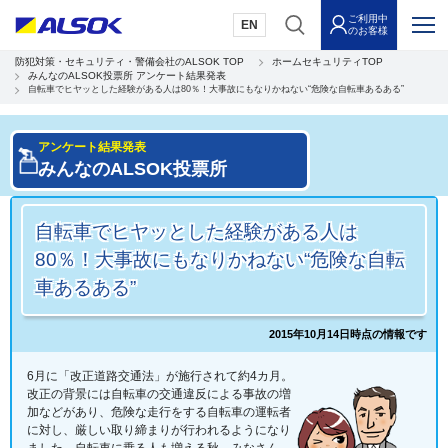
ご利用中
EN
のお客様
防犯対策・セキュリティ・警備会社のALSOK TOP
ホームセキュリティTOP
みんなのALSOK投票所 アンケート結果発表
自転車でヒヤッとした経験がある人は80％！大事故にもなりかねない“危険な自転車あるある”
アンケート結果発表
みんなのALSOK投票所
自転車でヒヤッとした経験がある人は
80％！大事故にもなりかねない“危険な自転
車あるある”
2015年10月14日時点の情報です
6月に「改正道路交通法」が施行されて約4カ月。
改正の背景には自転車の交通違反による事故の増
加などがあり、危険な走行をする自転車の運転者
に対し、厳しい取り締まりが行われるようになり