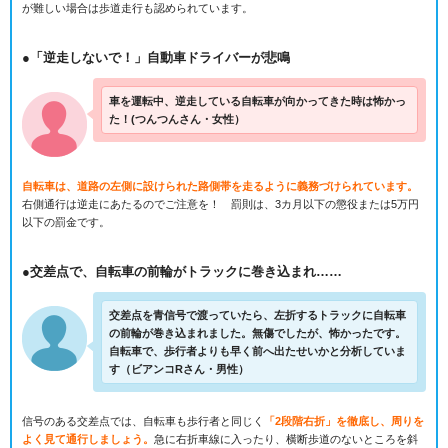
が難しい場合は歩道走行も認められています。
●「逆走しないで！」自動車ドライバーが悲鳴
車を運転中、逆走している自転車が向かってきた時は怖かっ
た！(つんつんさん・女性）
自転車は、道路の左側に設けられた路側帯を走るように義務づけられています。
右側通行は逆走にあたるのでご注意を！ 罰則は、3カ月以下の懲役または5万円
以下の罰金です。
●交差点で、自転車の前輪がトラックに巻き込まれ……
交差点を青信号で渡っていたら、左折するトラックに自転車
の前輪が巻き込まれました。無傷でしたが、怖かったです。
自転車で、歩行者よりも早く前へ出たせいかと分析していま
す（ビアンコRさん・男性）
信号のある交差点では、自転車も歩行者と同じく
「2段階右折」を徹底し、周りを
よく見て通行しましょう。
急に右折車線に入ったり、横断歩道のないところを斜