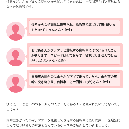
行者など、さまざまな立場の人から聞こえてきたのは、一歩間違えば大事故にも
なった体験談です。
後ろから女子高生に追突され、救急車で運ばれて5針縫いま
した(かずちゃんさん・女性）
おばあさんがフラフラと運転する自転車にぶつけられたこと
があります。スピードは出ておらず、怪我はしませんでした
が……(リンさん・女性）
自転車の前かごに傘をぶら下げて走っていたら、傘が前の車
輪に突き刺さり、自転車ごと一回転！(ぴぐさん・女性）
ひええ……と思いつつも、多くの人が「あるある！」と頷かれたのではないでし
ょうか？
同時に多かったのが、マナーを無視して暴走する自転車に怒りの声！ 交通法に
よって取り締まりの対象となっているケースをご紹介していきましょう。