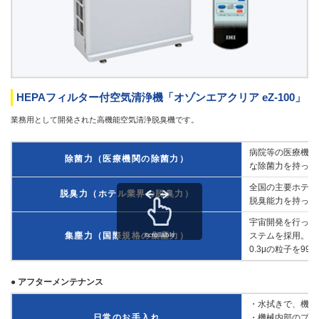
HEPAフィルター付空気清浄機「オゾンエアクリア eZ-100」
業務用として開発された高機能空気清浄脱臭機です。
病院等の医療機関
除菌力（医療機関の除菌力）
な除菌力を持って
全国の主要ホテル
脱臭力（ホテル業界の脱臭力）
脱臭能力を持って
宇宙開発を行って
集塵力（国際規格の集塵力）
ステムを採用。
scrollable
0.3μの粒子を9
● アフターメンテナンス
・水拭きで、機械
日常のお手入れ
・機械内部のプレ