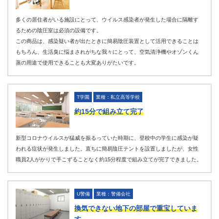
多くの居住者がいる施設にとって、ウイルス感染者が発生した場合に隔離す
るための陰圧室は必須の設備です。
この商品は、感染疑い者が出たときに簡易陰圧装置として活用できることは
もちろん、生活臭に悩まされがちな我々にとって、空気清浄機やオゾンくん
蒸の用途で使用できることも大変ありがたいです。
T学園
業種：私立高等学校
約15分で組み立て完了
新型コロナウイルスが猛威を振るっていた時期に、登校中の学生に感染が疑
われる症状が発生しました。直ちに簡易陰圧テントを設置しましたが、女性
職員2人がかりで手こずることなく約15分程度で組み立てが完了できました。
U警備
業種：警備会社
換気できない地下の部屋で重宝していま