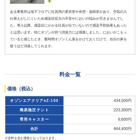
す
ある事業所は地下フロアに社員用の更衣室や休憩・仮眠室があり、空気の入
れ替えがしにくいため感染症拡大の不安やにおいの悩みが尽きませんでし
た。導入以降、感染症にかかる社員が出ていないので感染予防効果もあった
とは思います。特にオゾンが持つ消臭力には感激しました。においがこもっ
ていると感じたとき、数時間オゾンくん蒸をかけておくだけで、自分の鼻を
疑うほど消臭してくれます。
料金一覧
価格（税込）
オゾンエアクリアeZ-100
434,500円
簡易陰圧テント
223,300円
専用キャスター
6,600円
合計
664,400円
※送料を含む価格となっております。