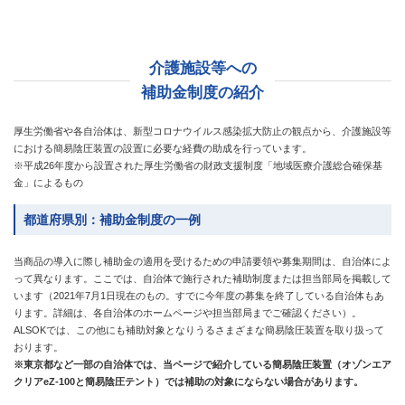
介護施設等への
補助金制度の紹介
厚生労働省や各自治体は、新型コロナウイルス感染拡大防止の観点から、介護施設等
における簡易陰圧装置の設置に必要な経費の助成を行っています。
※平成26年度から設置された厚生労働省の財政支援制度「地域医療介護総合確保基
金」によるもの
都道府県別：補助金制度の一例
当商品の導入に際し補助金の適用を受けるための申請要領や募集期間は、自治体によ
って異なります。ここでは、自治体で施行された補助制度または担当部局を掲載して
います（2021年7月1日現在のもの。すでに今年度の募集を終了している自治体もあ
ります。詳細は、各自治体のホームページや担当部局までご確認ください）。
ALSOKでは、この他にも補助対象となりうるさまざまな簡易陰圧装置を取り扱って
おります。
※東京都など一部の自治体では、当ページで紹介している簡易陰圧装置（オゾンエア
クリアeZ-100と簡易陰圧テント）では補助の対象にならない場合があります。