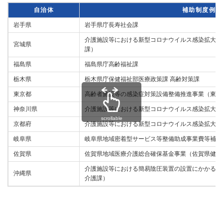
自治体
補助制度例ま
岩手県
岩手県庁長寿社会課
介護施設等における新型コロナウイルス感染拡大防
宮城県
課）
福島県
福島県庁高齢福祉課
栃木県
栃木県庁保健福祉部医療政策課 高齢対策課
東京都
高齢者施設等の感染症対策設備整備推進事業（東京
神奈川県
介護施設等における新型コロナウイルス感染拡大防
scrollable
京都府
介護施設等における新型コロナウイルス感染拡大防
岐阜県
岐阜県地域密着型サービス等整備助成事業費等補助
佐賀県
佐賀県地域医療介護総合確保基金事業（佐賀県健康
介護施設等における簡易陰圧装置の設置にかかる経
沖縄県
介護課）