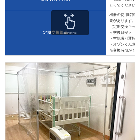
とってください。
機器の使用時間に
要があります。
（定期交換キット：
定期交換部品
＜交換目安＞
scrollable
・空気吸引運転：8,
・オゾンくん蒸運転
※交換時期がくる