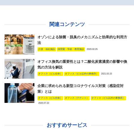
関連コンテンツ
オゾンによる除菌・脱臭のメカニズムと効果的な利用方
法
介護・福祉施設
保育園・学校・教育施設
2020.02.25
オフィス換気の重要性とは？二酸化炭素濃度の影響や換
気の方法を解説
オフィス（ビル全体）
オフィス（ビル以外の事務所）
2021.03.15
企業に求められる新型コロナウイルス対策（感染症対
策）とは
オフィス（ビル全体）
オフィス（テナント）
オフィス（ビル以外の事務所）
2020.07.22
おすすめサービス