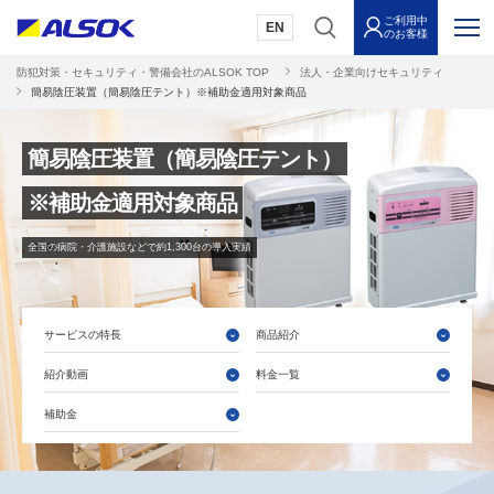
ご利用中
EN
のお客様
防犯対策・セキュリティ・警備会社のALSOK TOP
法人・企業向けセキュリティ
簡易陰圧装置（簡易陰圧テント）※補助金適用対象商品
簡易陰圧装置（簡易陰圧テント）
※補助金適用対象商品
全国の病院・介護施設などで約1,300台の導入実績
サービスの特長
商品紹介
紹介動画
料金一覧
補助金