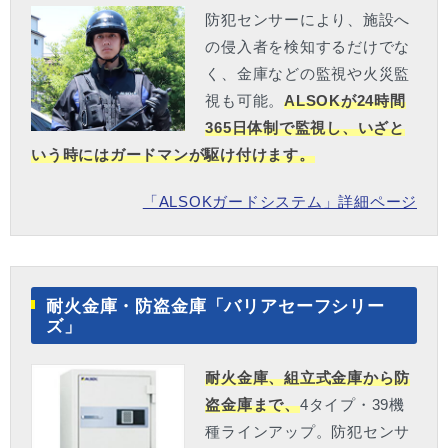
防犯センサーにより、施設へ
の侵入者を検知するだけでな
く、金庫などの監視や火災監
視も可能。
ALSOKが24時間
365日体制で監視し、いざと
いう時にはガードマンが駆け付けます。
「ALSOKガードシステム」詳細ページ
耐火金庫・防盗金庫「バリアセーフシリー
ズ」
耐火金庫、組立式金庫から防
盗金庫まで、
4タイプ・39機
種ラインアップ。防犯センサ