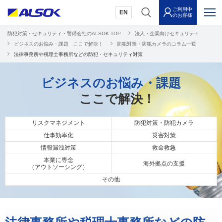
ご利用中
EN
のお客様
防犯対策・セキュリティ・警備会社のALSOK TOP
法人・企業向けセキュリティ
ビジネスのお悩み・課題 ここで解決！
防犯対策・防犯カメラのコラム一覧
法律事務所や税理士事務所などの防犯・セキュリティ対策
ビジネスのお悩み・課題
ここで解決！
リスクマネジメント
防犯対策・防犯カメラ
仕事効率化
災害対策
情報漏洩対策
救命救急
本業に専念
海外拠点の支援
（アウトソーシング）
その他