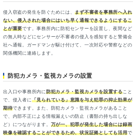
侵入窃盗の発生を防ぐためには、
まず不審者を事務所へ入れ
ない、侵入された場合にはいち早く通報できるようにするこ
とが重要
です。事務所内に防犯センサーを設置し、夜間など
の無人時などにセンサーが不審者の侵入を感知すると警備会
社へ通報。ガードマンが駆け付けて、一次対応や警察などの
関係機関に連絡します。
防犯カメラ・監視カメラの設置
出入口や事務所内に
防犯カメラ・監視カメラを設置する
こと
で、侵入者に
「見られている」意識を与え犯罪の抑止効果が
期待
できます。また、防犯カメラ・監視カメラがあること
で、内部不正による情報漏えいの防止（書類の持ち出しな
ど）につながります。
万が一、犯罪が発生した場合には録画
映像を確認することができるため、状況証拠としても活用
で