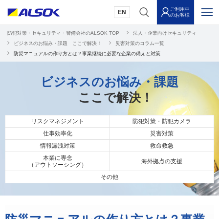
ご利用中
EN
のお客様
防犯対策・セキュリティ・警備会社のALSOK TOP
法人・企業向けセキュリティ
ビジネスのお悩み・課題 ここで解決！
災害対策のコラム一覧
防災マニュアルの作り方とは？事業継続に必要な企業の備えと対策
ビジネスのお悩み・課題
ここで解決！
リスクマネジメント
防犯対策・防犯カメラ
仕事効率化
災害対策
情報漏洩対策
救命救急
本業に専念
海外拠点の支援
（アウトソーシング）
その他