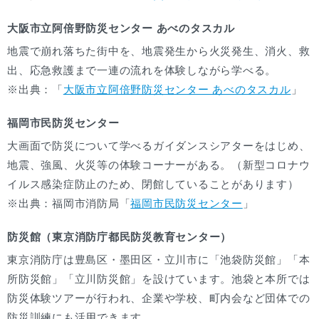
大阪市立阿倍野防災センター あべのタスカル
地震で崩れ落ちた街中を、地震発生から火災発生、消火、救
出、応急救護まで一連の流れを体験しながら学べる。
※出典：「
大阪市立阿倍野防災センター あべのタスカル
」
福岡市民防災センター
大画面で防災について学べるガイダンスシアターをはじめ、
地震、強風、火災等の体験コーナーがある。（新型コロナウ
イルス感染症防止のため、閉館していることがあります）
※出典：福岡市消防局「
福岡市民防災センター
」
防災館（東京消防庁都民防災教育センター）
東京消防庁は豊島区・墨田区・立川市に「池袋防災館」「本
所防災館」「立川防災館」を設けています。池袋と本所では
防災体験ツアーが行われ、企業や学校、町内会など団体での
防災訓練にも活用できます。