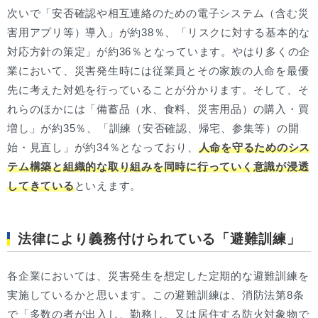
次いで「安否確認や相互連絡のための電子システム（含む災
害用アプリ等）導入」が約38％、「リスクに対する基本的な
対応方針の策定」が約36％となっています。やはり多くの企
業において、災害発生時には従業員とその家族の人命を最優
先に考えた対処を行っていることが分かります。そして、そ
れらのほかには「備蓄品（水、食料、災害用品）の購入・買
増し」が約35％、「訓練（安否確認、帰宅、参集等）の開
始・見直し」が約34％となっており、
人命を守るためのシス
テム構築と組織的な取り組みを同時に行っていく意識が浸透
してきている
といえます。
法律により義務付けられている「避難訓練」
各企業においては、災害発生を想定した定期的な避難訓練を
実施しているかと思います。この避難訓練は、消防法第8条
で「多数の者が出入し、勤務し、又は居住する防火対象物で