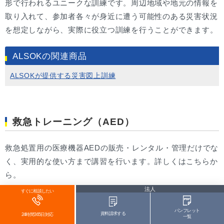
形で行われるユニークな訓練です。周辺地域や地元の情報を
取り入れて、参加者各々が身近に遭う可能性のある災害状況
を想定しながら、実際に役立つ訓練を行うことができます。
ALSOKの関連商品
ALSOKが提供する災害図上訓練
救急トレーニング（AED）
救急処置用の医療機器AEDの販売・レンタル・管理だけでな
く、実用的な使い方まで講習を行います。詳しくはこちらか
ら。
法人
すぐに相談したい
ALSOKの関連商品
パンフレット
資料請求する
24時間365日対応
一覧
ALSOKが提供するAED（自動体外式除細動器）