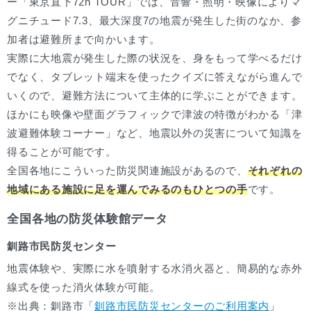
ー「東京直下72h TOUR」では、音響・照明・映像によりマ
グニチュード7.3、最大深度7の地震が発生した街のなか、参
加者は避難所まで向かいます。
実際に大地震が発生した際の状況を、身をもって学べるだけ
でなく、タブレット端末を使ったクイズに答えながら進んで
いくので、避難方法について主体的に学ぶことができます。
ほかにも映像や壁面グラフィックで津波の特徴がわかる「津
波避難体験コーナー」など、地震以外の災害について知識を
得ることが可能です。
全国各地にこういった防災関連施設があるので、
それぞれの
地域にある施設に足を運んでみるのもひとつの手
です。
全国各地の防災体験館データ
釧路市民防災センター
地震体験や、実際に水を噴射する水消火器と、簡易的な赤外
線式を使った消火体験が可能。
※出典：釧路市「
釧路市民防災センターのご利用案内
」