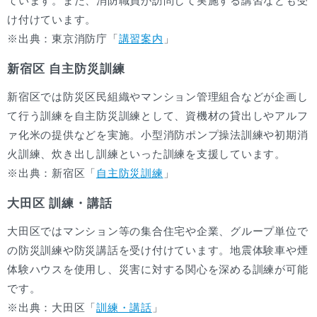
ています。また、消防職員が訪問して実施する講習なども受
け付けています。
※出典：東京消防庁「
講習案内
」
新宿区 自主防災訓練
新宿区では防災区民組織やマンション管理組合などが企画し
て行う訓練を自主防災訓練として、資機材の貸出しやアルフ
ァ化米の提供などを実施。小型消防ポンプ操法訓練や初期消
火訓練、炊き出し訓練といった訓練を支援しています。
※出典：新宿区「
自主防災訓練
」
大田区 訓練・講話
大田区ではマンション等の集合住宅や企業、グループ単位で
の防災訓練や防災講話を受け付けています。地震体験車や煙
体験ハウスを使用し、災害に対する関心を深める訓練が可能
です。
※出典：大田区「
訓練・講話
」