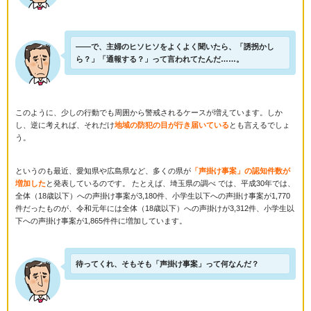
――で、主婦のヒソヒソをよくよく聞いたら、「誘拐かし
ら？」「通報する？」って言われてたんだ……。
このように、少しの行動でも周囲から警戒されるケースが増えています。しか
し、逆に考えれば、それだけ
地域の防犯の目が行き届いている
とも言えるでしょ
う。
というのも最近、愛知県や広島県など、多くの県が
「声掛け事案」の認知件数が
増加した
と発表しているのです。 たとえば、埼玉県の調べ では、平成30年では、
全体（18歳以下）への声掛け事案が3,180件、小学生以下への声掛け事案が1,770
件だったものが、令和元年には全体（18歳以下）への声掛けが3,312件、小学生以
下への声掛け事案が1,865件件に増加しています。
待ってくれ、そもそも「声掛け事案」って何なんだ？