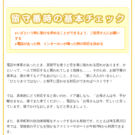
●いざという時に助けを求めることができるよう、ご近所さんにお願い
する
●電話があった時、インターホンが鳴った時の対応を決める
電話や来客があったとき、居留守を使うと空き巣に狙われる恐れがあります。か
といって、一人で対応すると襲われてしまう危険も……。そのため、お留守番の
基本は、誰が来てもドアをあけないこと。さらに、「家に大人がいるらしい」
「ひとりきりではない」と相手に思わせる対応ができればベストです！
では、具体的にどう対応すると良いのか。ドア越しなら、「お母さんは今、手が
離せません。後でまた来てください」。電話なら「お母さんは今、忙しいと言っ
ています。後でかけなおします」などと答えましょう。
また、各市町村の自治体情報をチェックするのも有効です。たとえば埼玉県川口
市では、登校前の子どもを預かるファミリーサポートが午前7時から利用できま
す。