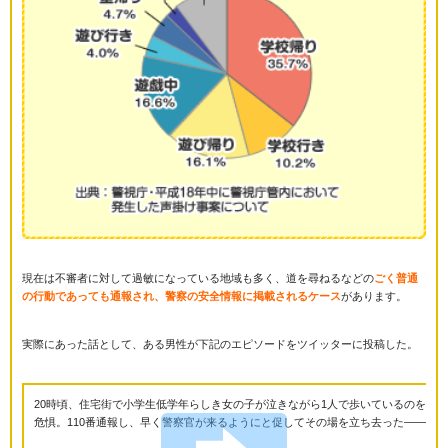
現在は不審者に対して過敏になっている地域も多く、道を尋ねるなどの
ごく普通
の行動であっても通報され、警察の安全情報に掲載されるケース
があります。
実際にあった話として、ある男性が下記のエピソードをツイッターに投稿した。
20時頃、住宅街で小学生低学年らしき女の子が泣きながら1人で歩いているのを目
危惧。110番通報し、早く警察官が来るようにと促してその場を立ち去った――。