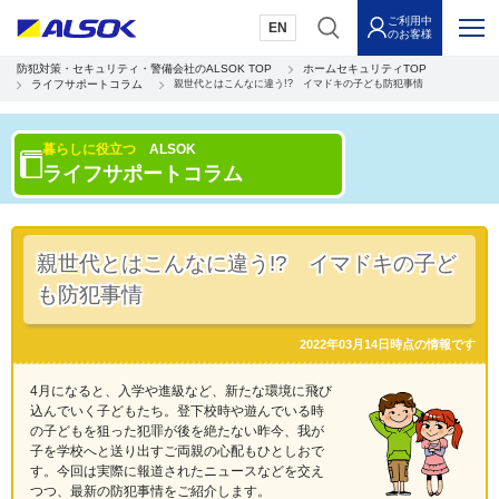
ご利用中
EN
のお客様
防犯対策・セキュリティ・警備会社のALSOK TOP
ホームセキュリティTOP
ライフサポートコラム
親世代とはこんなに違う!? イマドキの子ども防犯事情
暮らしに役立つ
ALSOK
ライフサポートコラム
親世代とはこんなに違う!? イマドキの子ど
も防犯事情
2022年03月14日時点の情報です
4月になると、入学や進級など、新たな環境に飛び
込んでいく子どもたち。登下校時や遊んでいる時
の子どもを狙った犯罪が後を絶たない昨今、我が
子を学校へと送り出すご両親の心配もひとしおで
す。今回は実際に報道されたニュースなどを交え
つつ、最新の防犯事情をご紹介します。