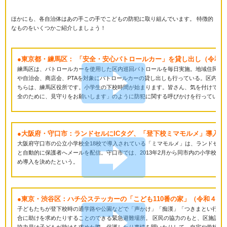
ほかにも、各自治体はあの手この手でこどもの防犯に取り組んでいます。 特徴的
なものをいくつかご紹介しましょう！
●東京都・練馬区： 「安全・安心パトロールカー」を貸し出し（令和
練馬区は、パトロールカーを使用した区内巡回パトロールを毎日実施。地域住民の
や自治会、商店会、PTAを対象にパトロールカーの貸し出しも行っている。区内巡
ちらは、練馬区役所です。小学生の下校時間が始まります。皆さん、気を付けて下
全のために、見守りをお願いします」のように防犯に関する呼びかけを行っている
●大阪府・守口市：ランドセルにICタグ、「登下校ミマモルメ」導入
大阪府守口市の公立小学校全18校で導入されている「ミマモルメ」は、ランドセル
と自動的に保護者へメールを配信。守口市では、2013年2月から同市内の小学校4
め導入を決めたという。
●東京・渋谷区：ハチ公ステッカーの「こども110番の家」（令和４年
子どもたちが登下校時の通学路や公園などで「声かけ」「痴漢」「つきまとい行為
合に助けを求めたりすることのできる緊急避難場所。 区民の協力のもと、区施設や
協力員は子どもが助けを求めた際、保護したり事情を聞いたりして、自宅や学校、