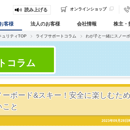
オンライン
ショップ
読み上げる
お客様
法人のお客様
会社情報
株主・
キュリティTOP
ライフサポートコラム
わが子と一緒にスノーボ
トコラム
ノーボード&スキー！安全に楽しむた
いこと
2023年09月28