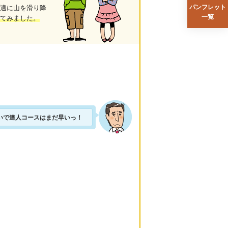
パンフレット
適に山を滑り降
一覧
てみました。
いで達人コースはまだ早いっ！