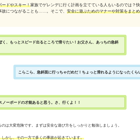
ボードやスキー！
家族でゲレンデに行く計画を立てている人もいるのでは？快
事故につながることも……。そこで、
安全に遊ぶためのマナーや対策をまとめ
ぼく、もっとスピード出るところで滑りたい！お父さん、あっちの急斜
こらこら、急斜面に行っちゃだめだ！ちょっと滑れるようになったくら
スノーボードの才能あると思う。さ、行くよ！！
るのは大変危険です。まずは安全な遊び方をしっかりと勉強しましょう。
。しかし、その一方で多くの事故が起きています。