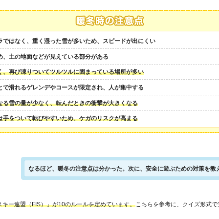
ラではなく、重く湿った雪が多いため、スピードが出にくい
め、土の地面などが見えている部分がある
く、再び凍りついてツルツルに固まっている場所が多い
とで滑れるゲレンデやコースが限定され、人が集中する
なる雪の量が少なく、転んだときの衝撃が大きくなる
は手をついて転びやすいため、ケガのリスクが高まる
なるほど、暖冬の注意点は分かった。次に、安全に遊ぶための対策を教
キー連盟（FIS）」が10のルールを定めています。
こちらを参考に、クイズ形式で