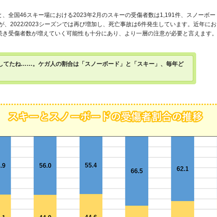
と、全国46スキー場における2023年2月のスキーの受傷者数は1,191件、スノーボー
が、2022/2023シーズンでは再び増加し、死亡事故は6件発生しています。近年
続き受傷者数が増えていく可能性も十分にあり、より一層の注意が必要と言えます
してたね……。ケガ人の割合は「スノーボード」と「スキー」、毎年ど