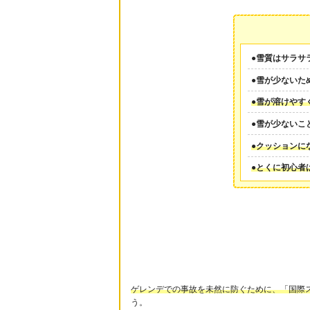
●雪質はサラサ
●雪が少ないた
●雪が溶けやす
●雪が少ないこ
●クッションに
●とくに初心者
ゲレンデでの事故を未然に防ぐために、「国際ス
う。