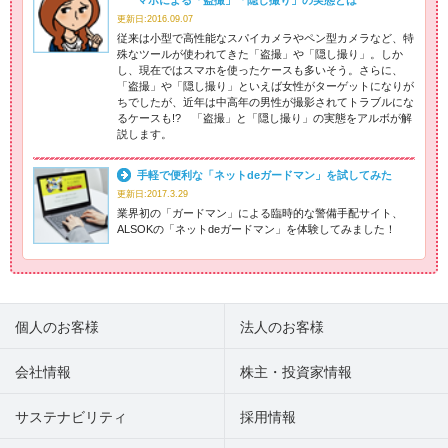
マホによる「盗撮」「隠し撮り」の実態とは
更新日:2016.09.07
従来は小型で高性能なスパイカメラやペン型カメラなど、特
殊なツールが使われてきた「盗撮」や「隠し撮り」。しか
し、現在ではスマホを使ったケースも多いそう。さらに、
「盗撮」や「隠し撮り」といえば女性がターゲットになりが
ちでしたが、近年は中高年の男性が撮影されてトラブルにな
るケースも!? 「盗撮」と「隠し撮り」の実態をアルボが解
説します。
手軽で便利な「ネットdeガードマン」を試してみた
更新日:2017.3.29
業界初の「ガードマン」による臨時的な警備手配サイト、
ALSOKの「ネットdeガードマン」を体験してみました！
個人のお客様
法人のお客様
会社情報
株主・投資家情報
サステナビリティ
採用情報