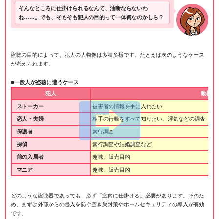
そんなところに仕掛けられるなんて、油断ならないわ
ね……。でも、そもそも犯人の目的って一体何なのかしら？
盗聴の目的によって、犯人の人物像は多種多様です。たとえば次のようなケース
が考えられます。
■一般人が盗聴に遭うケース
犯人
動機・
ストーカー
被害者の情報を手に入れたい
恋人・夫婦
相手の行動をすべて知りたい、浮気などの調査
保護者
素行調査
探偵
素行調査や結婚調査など
前の入居者
趣味、販売目的
マニア
趣味、販売目的
どのような盗聴器であっても、必ず「室内に仕掛ける」必要があります。そのた
め、まずは外部からの侵入を防ぐ空き巣対策やホームセキュリティの導入が有効
です。