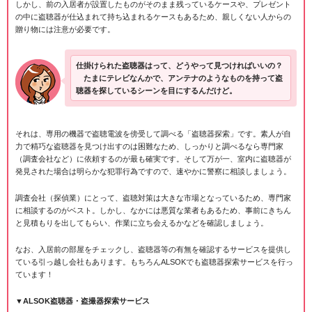
しかし、前の入居者が設置したものがそのまま残っているケースや、プレゼント
の中に盗聴器が仕込まれて持ち込まれるケースもあるため、親しくない人からの
贈り物には注意が必要です。
仕掛けられた盗聴器はって、どうやって見つければいいの？
たまにテレビなんかで、アンテナのようなものを持って盗
聴器を探しているシーンを目にするんだけど。
それは、専用の機器で盗聴電波を傍受して調べる「盗聴器探索」です。素人が自
力で精巧な盗聴器を見つけ出すのは困難なため、しっかりと調べるなら専門家
（調査会社など）に依頼するのが最も確実です。そして万が一、室内に盗聴器が
発見された場合は明らかな犯罪行為ですので、速やかに警察に相談しましょう。
調査会社（探偵業）にとって、盗聴対策は大きな市場となっているため、専門家
に相談するのがベスト。しかし、なかには悪質な業者もあるため、事前にきちん
と見積もりを出してもらい、作業に立ち会えるかなどを確認しましょう。
なお、入居前の部屋をチェックし、盗聴器等の有無を確認するサービスを提供し
ている引っ越し会社もあります。もちろんALSOKでも盗聴器探索サービスを行っ
ています！
▼ALSOK盗聴器・盗撮器探索サービス