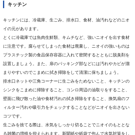
キッチン
キッチンには、冷蔵庫、生ごみ、排水口、食材、油汚れなどのニオ
イの元があります。
とくに冷蔵庫では魚肉生鮮類、キムチなど、強いニオイを出す食材
に注意です。腐らせてしまった食材は廃棄し、ニオイの強いものは
プラスチック製の食品保存容器に入れて密閉するとともに脱臭剤を
設置しましょう。また、扉のパッキング部などには汚れやカビが溜
まりやすいのでこまめに拭き掃除をして清潔に保ちましょう。
排水口ネットや三角コーナーに生ごみをためないこと、キッチンの
シンクをこまめに掃除すること、コンロ周辺の油取りをすること、
壁面に飛び散った油や食材汚れの拭き掃除をすること、換気扇のフ
ィルター汚れや吸引力をチェックすることなどがニオイを出さない
コツです。
生ごみを捨てる際は、水気をしっかり切ることでニオイのもととな
る雑菌の増殖を抑えられます。新聞紙や紙袋で包んで水気対策をし