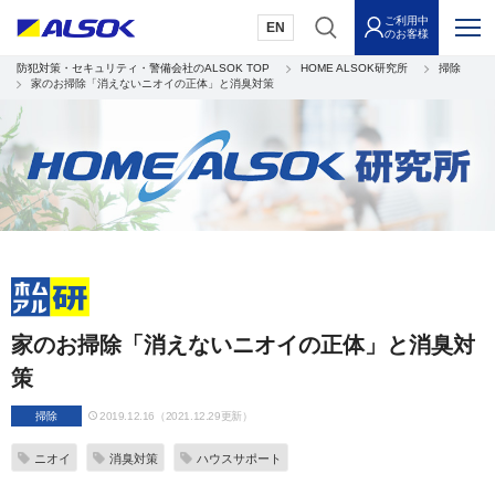
ご利用中
EN
のお客様
防犯対策・セキュリティ・警備会社のALSOK TOP
HOME ALSOK研究所
掃除
家のお掃除「消えないニオイの正体」と消臭対策
家のお掃除「消えないニオイの正体」と消臭対
策
掃除
2019.12.16（2021.12.29更新）
ニオイ
消臭対策
ハウスサポート