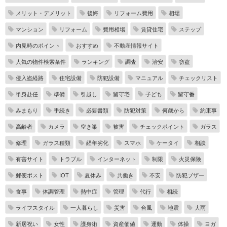
メリット・デメリット
後悔
リフォーム費用
相場
マンション
リフォーム
費用相場
賃貸住宅
ステップ
内見時のポイント
おすすめ
不動産情報サイト
人気の物件検索条件
ランキング
調査
治安
窃盗
侵入盗経路
住宅設備
防犯設備
マニュアル
チェックリスト
単身赴任
準備
引越し
留守宅
子ども
留守番
みまもり
手続き
必要書類
防犯対策
何歳から
約束事
高齢者
カメラ
空き巣
被害
チェックポイント
ガラス
修理
ガラス種類
経年劣化
スマホ
ケータイ
相談
有害サイト
トラブル
インターネット
制限
火災保険
郵便ポスト
IOT
夏休み
共働き
不安
防犯ブザー
食事
体調管理
熱中症
管理
代行
相続
ライフスタイル
一人暮らし
災害
台風
地震
大雨
新居祝い
女性
護身術
資産価値
運動
体操
ヨガ