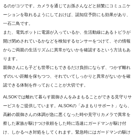
るのがコツです。カメラを通じてお孫さんなどと頻繁にコミュニケ
ーションを取れるようにしておけば、認知症予防にも効果があり、
一石二鳥です。
また、電気ポットに電源が入っているか、生活動線にあるトビラが
開け閉めされているかなどを検知するセンサーをつけて、その情報
からご両親の生活リズムに異常がないかを確認するという方法もあ
ります。
親御さんにも子ども世帯にもできるだけ負担にならず、つかず離れ
ずのいい距離を保ちつつ、それでいてしっかりと異常がないかを確
認できる体制を作っておくことが大切です。
ALSOKでは離れて暮らす親御さんをみまもることができる見守りサ
ービスをご提供しています。ALSOKの「みまもりサポート」なら、
高齢の親御さんの体調が急に悪くなった時や見守りカメラで異常を
察した家族が駆けつけ依頼をした時に迅速にガードマンが駆け付
け、しかるべき対処をしてくれます。緊急時にはガードマンの駆け