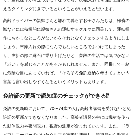
て、運転操作がおぼつかなくなったら、80歳未満でも免許返納を考
えるタイミングにきているということがいえると思います。
高齢ドライバーの親御さんと離れて暮らすお子さんたちは、帰省の
際などには積極的に親御さんの運転するクルマに同乗して、運転操
作におかしなところがないかをそれとなくチェックするようにしま
しょう。車庫入れの際になんでもないところでぶつけてしまった
り、左折の際に縁石に乗り上げたりと、普段の生活では気づかない
「老い」を感じることがあるかもしれません。また、同乗して一緒
に危険な目にあっていれば、「そろそろ免許返納を考えて」という
言葉も言い出しやすくなるというメリットもあります。
免許証の更新で認知症のチェックができる⁉
免許の更新時において、70〜74歳の人は高齢者講習を受けないと免
許証の更新ができなくなりました。高齢者講習の中には機材を使っ
た動体視力や夜間視力、視野の測定が含まれています。また、ドラ
イブレコーダーのついたクルマを実際に運転し、指導員から助言を