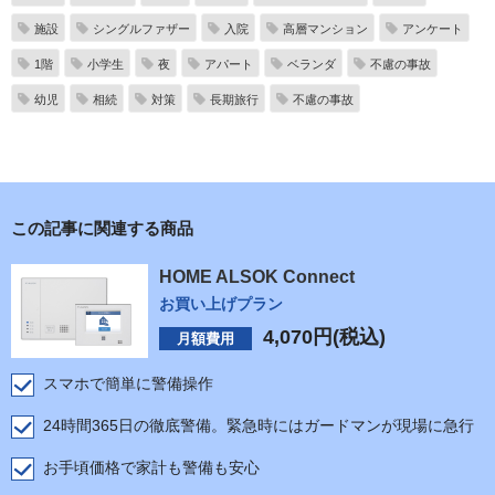
施設
シングルファザー
入院
高層マンション
アンケート
1階
小学生
夜
アパート
ベランダ
不慮の事故
幼児
相続
対策
長期旅行
不慮の事故
この記事に関連する商品
HOME ALSOK Connect
お買い上げプラン
4,070
円(税込)
月額費用
スマホで簡単に警備操作
24時間365日の徹底警備。緊急時にはガードマンが現場に急行
お手頃価格で家計も警備も安心