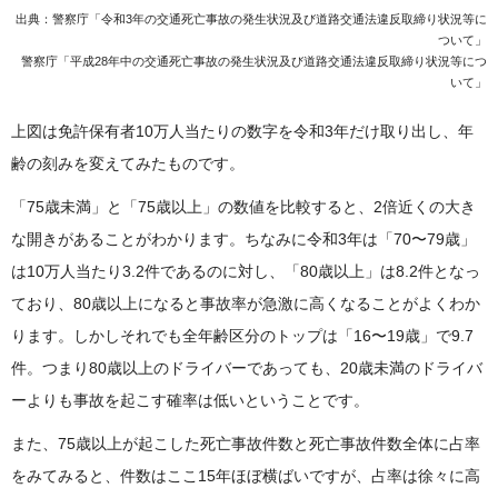
出典：警察庁「令和3年の交通死亡事故の発生状況及び道路交通法違反取締り状況等に
ついて」
警察庁「平成28年中の交通死亡事故の発生状況及び道路交通法違反取締り状況等につ
いて」
上図は免許保有者10万人当たりの数字を令和3年だけ取り出し、年
齢の刻みを変えてみたものです。
「75歳未満」と「75歳以上」の数値を比較すると、2倍近くの大き
な開きがあることがわかります。ちなみに令和3年は「70〜79歳」
は10万人当たり3.2件であるのに対し、「80歳以上」は8.2件となっ
ており、80歳以上になると事故率が急激に高くなることがよくわか
ります。しかしそれでも全年齢区分のトップは「16〜19歳」で9.7
件。つまり80歳以上のドライバーであっても、20歳未満のドライバ
ーよりも事故を起こす確率は低いということです。
また、75歳以上が起こした死亡事故件数と死亡事故件数全体に占率
をみてみると、件数はここ15年ほぼ横ばいですが、占率は徐々に高