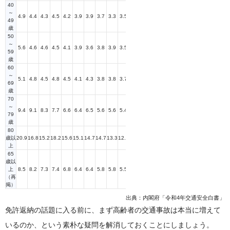
40
～
4.9
4.4
4.3
4.5
4.2
3.9
3.9
3.7
3.3
3.5
3.4
3.0
2.8
2.4
2.2
49
歳
50
～
5.6
4.6
4.6
4.5
4.1
3.9
3.6
3.8
3.9
3.5
3.5
3.3
3.1
2.7
2.6
59
歳
60
～
5.1
4.8
4.5
4.8
4.5
4.1
4.3
3.8
3.8
3.7
3.5
3.4
3.2
2.9
2.6
69
歳
70
～
9.4
9.1
8.3
7.7
6.6
6.4
6.5
5.6
5.6
5.4
4.7
5.1
3.9
3.3
3.2
79
歳
80
歳以
20.9
16.8
15.2
18.2
15.6
15.1
14.7
14.7
13.3
12.2
10.6
11.1
8.2
7.8
9.8
上
65
歳以
上
8.5
8.2
7.3
7.4
6.8
6.4
6.4
5.8
5.8
5.5
4.9
5.2
4.4
3.7
3.6
（再
掲）
出典：内閣府「令和4年交通安全白書」
免許返納の話題に入る前に、まず高齢者の交通事故は本当に増えて
いるのか、という素朴な疑問を解消しておくことにしましょう。