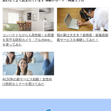
あわせてよく読まれています 体験レポート・関連コラム
コンパクトながらも高性能！お部屋
我が家は大丈夫？盗聴器・盗撮器探
を見守る防犯カメラ「アルボeye」
索サービスを体験してみた！
を使ってみた
ALSOKの新サービス始動！女性向
け防犯セミナーを受けてみた