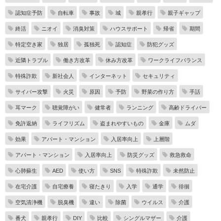
認知症予防
自転車
事故
城
親孝行
親子ギャップ
終活
ニオイ
消臭対策
ハウスサポート
帰省
期間
特定空き家
独居
孤独死
認知症
防犯グッズ
近隣トラブル
働き方改革
休み方改革
ワークライフバランス
特殊詐欺
新社会人
インターネット
セキュリティ
サイバー攻撃
火災
原因
予防
野菜の作り方
手話
耳マーク
聴覚障がい
健常者
ランニング
高齢ドライバー
免許返納
ライフリズム
盗まれやすいもの
金庫
ムダ
効果
アパート・マンション
入居率向上
上層階
アパート・マンション
入居率向上
防災グッズ
救急救命
心肺蘇生
AED
使い方
SNS
特殊詐欺
未然防止
在宅介護
自宅療養
寝たきり
入学
通学
徘徊
空気清浄機
脱臭機
違い
除菌
ウイルス
介護
番犬
親孝行
DIY
比較
シングルマザー
介護