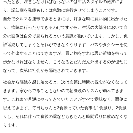
ったとき、注意しなければならないのは生活スタイルの激変によ
り、認知症を発症もしくは急激に進行させてしまうことです。
自分でクルマを運転できるときには、好きな時に買い物に出かけた
り、病院に行ったりできるわけですから、生活の大部分において自
分の面倒は自分で見られるという意識が働いています。しかし、免
許返納してしまうとそれができなくなります。バスやタクシーを使
って外出することはできますが、買い物をすれば思い荷物を持って
歩かなければなりません。こうなるとだんだん外出するのが億劫に
なって、次第に社会から隔絶されていきます。
社会から隔絶を感じ始めると、次は次第に時間の観念がなくなって
きます。家からでることもないので朝昼晩のリズムが崩れてきま
す。これまで普通にやってきていたことがすべて意味なく、面倒に
思えてきます。毎日ちゃんと3食摂っていた食事も1食減り、2食減
りし、それに伴って食後の薬などもきちんと時間通りに飲めなくな
ります。