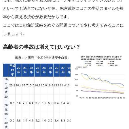
といっても過言ではない存在。免許返納にはこの生活スタイルを根
本から変える決心が必要だからです。
ここではこの免許返納をめぐる問題について少し考えてみることに
しましょう。
高齢者の事故は増えてはいない？
出典：内閣府「令和4年交通安全白書」
平成
20
21
22
23
24
25
26
27
28
29
30
令和
3
19
2年
年
年
年
年
年
年
年
年
年
年
年
元年
年
年
16
～
20.8
20.4
19.7
15.5
16.9
15.0
16.9
13.8
14.4
13.5
11.4
11.4
11.4
11.5
9.7
19
歳
20
～
8.5
7.6
7.1
6.4
6.7
6.1
5.9
5.4
5.4
4.8
4.6
4.0
3.8
3.1
3.0
29
歳
30
～
5.6
4.8
4.4
4.7
4.2
4.0
3.5
3.4
3.3
3.2
3.1
2.9
2.3
2.1
1.9
39
歳