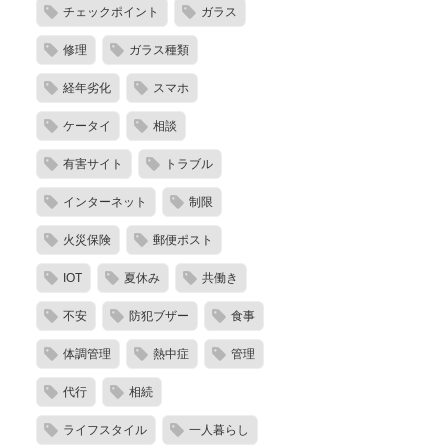
チェックポイント
ガラス
修理
ガラス種類
経年劣化
スマホ
ケータイ
相談
有害サイト
トラブル
インターネット
制限
火災保険
郵便ポスト
IOT
夏休み
共働き
不安
防犯ブザー
食事
体調管理
熱中症
管理
代行
相続
ライフスタイル
一人暮らし