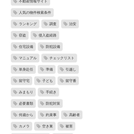
不動産情報サイト
人気の物件検索条件
ランキング
調査
治安
窃盗
侵入盗経路
住宅設備
防犯設備
マニュアル
チェックリスト
単身赴任
準備
引越し
留守宅
子ども
留守番
みまもり
手続き
必要書類
防犯対策
何歳から
約束事
高齢者
カメラ
空き巣
被害