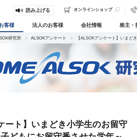
オンライン
ショップ
読み上げる
お客様
法人のお客様
会社情報
株主・
LSOK研究所
ALSOKアンケート
【ALSOKアンケート】いま
ンケート】いまどき小学生のお留守
て子どもにお留守番させた学年～