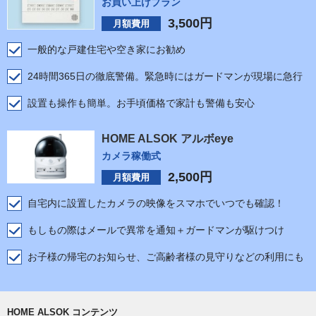
お買い上げプラン
3,500
円
月額費用
一般的な戸建住宅や空き家にお勧め
24時間365日の徹底警備。緊急時にはガードマンが現場に急行
設置も操作も簡単。お手頃価格で家計も警備も安心
HOME ALSOK アルボeye
カメラ稼働式
2,500
円
月額費用
自宅内に設置したカメラの映像をスマホでいつでも確認！
もしもの際はメールで異常を通知＋ガードマンが駆けつけ
お子様の帰宅のお知らせ、ご高齢者様の見守りなどの利用にも
HOME ALSOK コンテンツ