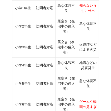
急な体調不
知らないう
小学1年生
訪問者対応
良
ちに外出
居空き（在
急な体調不
小学2年生
訪問者対応
宅中の侵入
良
者）
居空き（在
火遊びなど
小学3年生
訪問者対応
宅中の侵入
による火災
者）
急な体調不
地震などの
小学4年生
訪問者対応
良
災害発生
居空き（在
急な体調不
小学5年生
訪問者対応
宅中の侵入
良
者）
居空き（在
ゲームや動
小学6年生
訪問者対応
宅中の侵入
画の見すぎ
者）