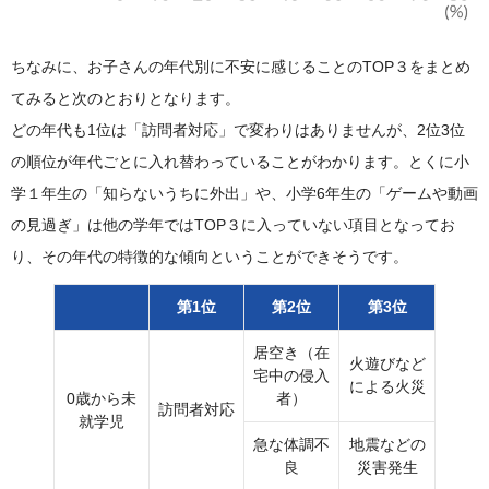
ちなみに、お子さんの年代別に不安に感じることのTOP３をまとめ
てみると次のとおりとなります。
どの年代も1位は「訪問者対応」で変わりはありませんが、2位3位
の順位が年代ごとに入れ替わっていることがわかります。とくに小
学１年生の「知らないうちに外出」や、小学6年生の「ゲームや動画
の見過ぎ」は他の学年ではTOP３に入っていない項目となってお
り、その年代の特徴的な傾向ということができそうです。
第1位
第2位
第3位
居空き（在
火遊びなど
宅中の侵入
による火災
0歳から未
者）
訪問者対応
就学児
急な体調不
地震などの
良
災害発生