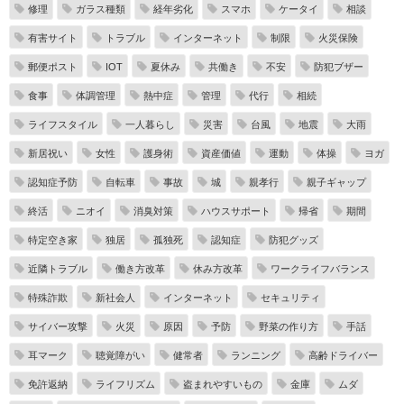
修理
ガラス種類
経年劣化
スマホ
ケータイ
相談
有害サイト
トラブル
インターネット
制限
火災保険
郵便ポスト
IOT
夏休み
共働き
不安
防犯ブザー
食事
体調管理
熱中症
管理
代行
相続
ライフスタイル
一人暮らし
災害
台風
地震
大雨
新居祝い
女性
護身術
資産価値
運動
体操
ヨガ
認知症予防
自転車
事故
城
親孝行
親子ギャップ
終活
ニオイ
消臭対策
ハウスサポート
帰省
期間
特定空き家
独居
孤独死
認知症
防犯グッズ
近隣トラブル
働き方改革
休み方改革
ワークライフバランス
特殊詐欺
新社会人
インターネット
セキュリティ
サイバー攻撃
火災
原因
予防
野菜の作り方
手話
耳マーク
聴覚障がい
健常者
ランニング
高齢ドライバー
免許返納
ライフリズム
盗まれやすいもの
金庫
ムダ