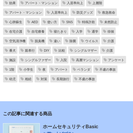
効果
アパート・マンション
入居率向上
上層階
アパート・マンション
入居率向上
防災グッズ
救急救命
心肺蘇生
AED
使い方
SNS
特殊詐欺
未然防止
在宅介護
自宅療養
寝たきり
入学
通学
徘徊
空気清浄機
脱臭機
違い
除菌
ウイルス
介護
番犬
親孝行
DIY
比較
シングルマザー
介護
施設
シングルファザー
入院
高層マンション
アンケート
1階
小学生
夜
アパート
ベランダ
不慮の事故
幼児
相続
対策
長期旅行
不慮の事故
この記事に関連する商品
ホームセキュリティBasic