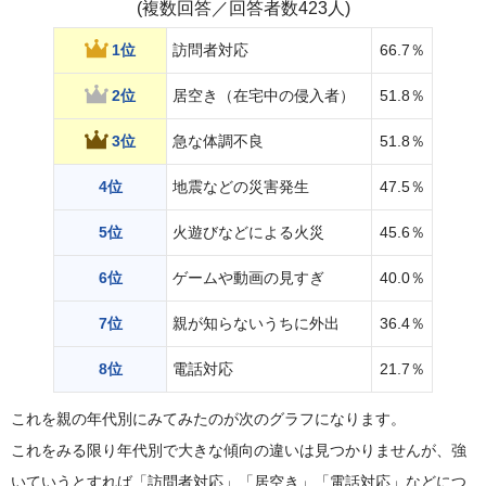
(複数回答／回答者数423人)
1位
訪問者対応
66.7％
2位
居空き（在宅中の侵入者）
51.8％
3位
急な体調不良
51.8％
4位
地震などの災害発生
47.5％
5位
火遊びなどによる火災
45.6％
6位
ゲームや動画の見すぎ
40.0％
7位
親が知らないうちに外出
36.4％
8位
電話対応
21.7％
これを親の年代別にみてみたのが次のグラフになります。
これをみる限り年代別で大きな傾向の違いは見つかりませんが、強
いていうとすれば「訪問者対応」「居空き」「電話対応」などにつ