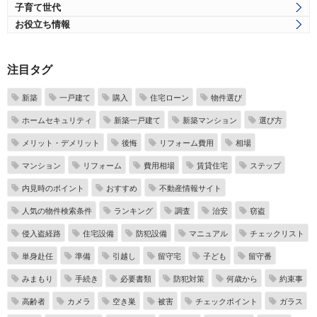
子育て世代
お役立ち情報
注目タグ
新築
一戸建て
購入
住宅ローン
物件選び
ホームセキュリティ
新築一戸建て
新築マンション
選び方
メリット・デメリット
後悔
リフォーム費用
相場
マンション
リフォーム
費用相場
賃貸住宅
ステップ
内見時のポイント
おすすめ
不動産情報サイト
人気の物件検索条件
ランキング
調査
治安
窃盗
侵入盗経路
住宅設備
防犯設備
マニュアル
チェックリスト
単身赴任
準備
引越し
留守宅
子ども
留守番
みまもり
手続き
必要書類
防犯対策
何歳から
約束事
高齢者
カメラ
空き巣
被害
チェックポイント
ガラス