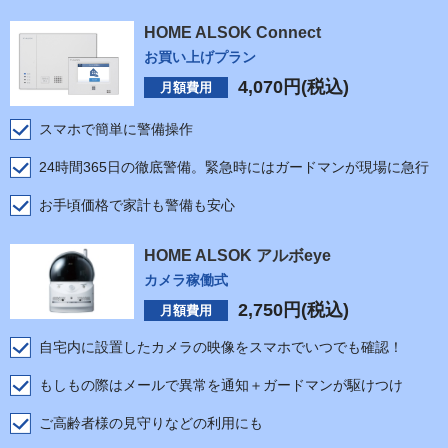
HOME ALSOK Connect
お買い上げプラン
4,070
円(税込)
月額費用
スマホで簡単に警備操作
24時間365日の徹底警備。緊急時にはガードマンが現場に急行
お手頃価格で家計も警備も安心
HOME ALSOK アルボeye
カメラ稼働式
2,750
円(税込)
月額費用
自宅内に設置したカメラの映像をスマホでいつでも確認！
もしもの際はメールで異常を通知＋ガードマンが駆けつけ
ご高齢者様の見守りなどの利用にも