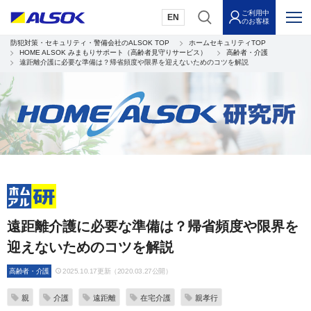
ご利用中
EN
のお客様
防犯対策・セキュリティ・警備会社のALSOK TOP
ホームセキュリティTOP
HOME ALSOK みまもりサポート（高齢者見守りサービス）
高齢者・介護
遠距離介護に必要な準備は？帰省頻度や限界を迎えないためのコツを解説
遠距離介護に必要な準備は？帰省頻度や限界を
迎えないためのコツを解説
高齢者・介護
2025.10.17更新（2020.03.27公開）
親
介護
遠距離
在宅介護
親孝行