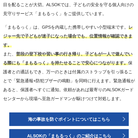
目を配ることが大切。ALSOKでは、子どもの安全を守る個人向けの
見守りサービス「まもるっく」をご提供しています。
「まもるっく」は、GPSを内蔵した携帯しやすい小型端末です。
レ
ジャー先で子どもが迷子になった場合でも、位置情報が確認できま
す。
また、
普段の登下校や習い事の行き帰り、子どもが一人で遊んでい
る際にも「まもるっく」を持たせることで安心につながります。
保
護者との通話もでき、万一のときは付属のストラップを引っ張るこ
とで「緊急通報+防犯ブザーの鳴動」を同時に行えます。緊急通報が
あると、保護者へすぐに通知。依頼があれば最寄りのALSOKガード
センターから現場へ至急ガードマンが駆けつけて対処します。
海の事故を防ぐポイントについてはこちら
ALSOKの「まもるっく」のご紹介はこちら