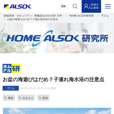
ご利用中
EN
のお客様
防犯対策・セキュリティ・警備会社のALSOK TOP
HOME ALSOK研究所
子ども
お盆の海遊びはだめ？子連れ海水浴の注意点
お盆の海遊びはだめ？子連れ海水浴の注意点
子ども
2021.06.10（2023.11.28更新）
事故
みまもり
防犯