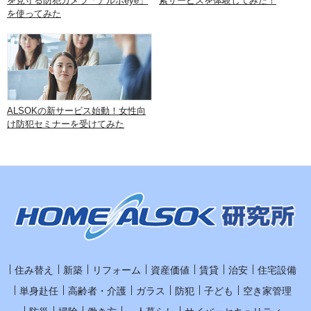
を見守る防犯カメラ「アルボeye」
索サービスを体験してみた！
を使ってみた
ALSOKの新サービス始動！女性向
け防犯セミナーを受けてみた
住み替え
新築
リフォーム
資産価値
賃貸
治安
住宅設備
単身赴任
高齢者・介護
ガラス
防犯
子ども
空き家管理