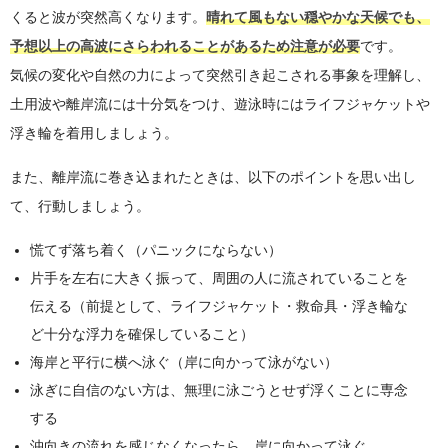
くると波が突然高くなります。
晴れて風もない穏やかな天候でも、
予想以上の高波にさらわれることがあるため注意が必要
です。
気候の変化や自然の力によって突然引き起こされる事象を理解し、
土用波や離岸流には十分気をつけ、遊泳時にはライフジャケットや
浮き輪を着用しましょう。
また、離岸流に巻き込まれたときは、以下のポイントを思い出し
て、行動しましょう。
慌てず落ち着く（パニックにならない）
片手を左右に大きく振って、周囲の人に流されていることを
伝える（前提として、ライフジャケット・救命具・浮き輪な
ど十分な浮力を確保していること）
海岸と平行に横へ泳ぐ（岸に向かって泳がない）
泳ぎに自信のない方は、無理に泳ごうとせず浮くことに専念
する
沖向きの流れを感じなくなったら、岸に向かって泳ぐ