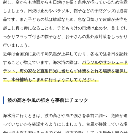
射し、空からも地面からも日焼けを招く条件が揃っているため注意
しましょう。日焼け止めやパラソル、帽子などの予防グッズは必需
品です。また子どもの肌は敏感なため、急な日焼けで皮膚が炎症を
起こし真っ赤になることも。子ども向けの日焼け止めや、首までし
っかりフラップ付きの帽子など、お子さんの紫外線対策をしっかり
行いましょう。
近年は全国的に夏の平均気温が上昇しており、各地で猛暑日を記録
することが増えています。海水浴の際は、
パラソルやサンシェード
テント、海の家など直射日光に当たらず休憩をとれる場所を確保し
て、水分補給もこまめに行うようにしてください。
波の高さや風の強さを事前にチェック
海水浴に行くときは、波の高さや風の強さを事前に調べ、危険が迫
っていないかを確認するようにしましょう。台風が接近している場
合は海水浴を避けるべきですが、遠方で発生している場合も安心せ