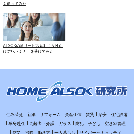
を使ってみた
ALSOKの新サービス始動！女性向
け防犯セミナーを受けてみた
住み替え
新築
リフォーム
資産価値
賃貸
治安
住宅設備
単身赴任
高齢者・介護
ガラス
防犯
子ども
空き家管理
防災
掃除
働き方
一人暮らし
サイバーセキュリティ