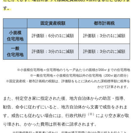
す。
固定資産税額
都市計画税
小規模
評価額：6分の1に減額
評価額：3分の1に減額
住宅用地
一般
評価額：3分の1に減額
評価額：3分の2に減額
住宅用地
※小規模住宅用地＝住宅用地のうち一戸あたりの面積が200㎡までの住宅用地
※一般住宅用地＝小規模住宅用地以外の住宅用地（200㎡超の部分）
※固定資産税・都市計画税の税額は、評価額をもとに決められた課税標準額に税率を
かけて計算されます。
また、特定空き家に指定された後、地方自治体からの助言・指導、
勧告、命令に従わずにいると、地方自治体から文書で戒告をされま
（※）
す。戒告にも従わない場合には、行政代執行
により空き家が取
り壊され、かかった費用は所有者に請求されます。
※行政代執行＝所有者に代わり、行政が適正管理に向けた取り組みを行うこと。