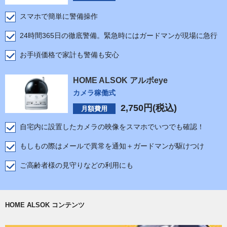
スマホで簡単に警備操作
24時間365日の徹底警備。緊急時にはガードマンが現場に急行
お手頃価格で家計も警備も安心
HOME ALSOK アルボeye
カメラ稼働式
2,750
円(税込)
月額費用
自宅内に設置したカメラの映像をスマホでいつでも確認！
もしもの際はメールで異常を通知＋ガードマンが駆けつけ
ご高齢者様の見守りなどの利用にも
HOME ALSOK コンテンツ