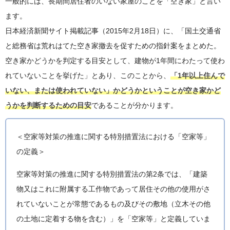
一般的には、長期間居住者のいない家屋のことを「空き家」と言い
ます。
日本経済新聞サイト掲載記事（2015年2月18日）に、「国土交通省
と総務省は荒れはてた空き家撤去を促すための指針案をまとめた。
空き家かどうかを判定する目安として、建物が1年間にわたって使わ
れていないことを挙げた」とあり、このことから、
「1年以上住んで
いない、または使われていない」かどうかということが空き家かど
うかを判断するための目安
であることが分かります。
＜空家等対策の推進に関する特別措置法における「空家等」
の定義＞
空家等対策の推進に関する特別措置法の第2条では、「建築
物又はこれに附属する工作物であって居住その他の使用がさ
れていないことが常態であるもの及びその敷地（立木その他
の土地に定着する物を含む）」を「空家等」と定義していま