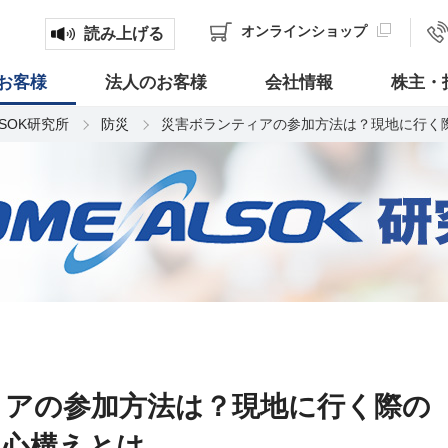
オンライン
ショップ
読み上げる
お客様
法人のお客様
会社情報
株主・
LSOK研究所
防災
災害ボランティアの参加方法は？現地に行く
ィアの参加方法は？現地に行く際の
、心構えとは