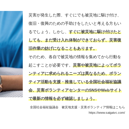
災害が発生した際、すぐにでも被災地に駆け付け、
復旧・復興のための手助けをしたいと考える方もい
るでしょう。しかし、
すぐに被災地に駆け付けたと
しても、まだ受け入れ体制ができておらず、災害復
旧作業の妨げになることもあります。
そのため、各自で被災地の情報を集めてから行動を
起こすことが必要です。
災害や被災地によってボラ
ンティアに求められるニーズは異なるため、ボラン
ティア活動を支援・推進している全国社会福祉協議
会、災害ボランティアセンターのSNSやWebサイト
で最新の情報を必ず確認しましょう。
全国社会福祉協議会 被災地支援・災害ボランティア情報はこちら
https://www.saigaivc.com/