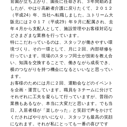
育園が立ち上がり、園長に任命され、３年間勤めま
したが、やはり高齢者介護に戻りたくて、２０１２
（平成24）年、当社へ転職しました。ユトリーム大
阪北には２０１７（平成29）年９月に配属され、去
年４月から支配人として、施設管理やお客様対応な
どさまざまな業務を行っています。
特にこだわっているのは、スタッフが働きやすい環
境づくり。その一環として、月に２回、内部研修を
行っています。現場のスタッフ同士が技術を教え合
い、知識を交換することで、働きながら成長でき、
横のつながりを持つ機会になるといいなと思ってい
ます。
お客様のためには月に２回、運動会などのイベント
を企画・運営しています。職員を３チームに分けて
それぞれに工夫を凝らして行っていますが、普段の
業務もあるなか、本当に大変だと思います。でも当
日、入居者様が「楽しかった」と笑顔で声をかけて
くださればやりがいになり、スタッフも最高の笑顔
になれます。それが私にとっても一番の喜びです