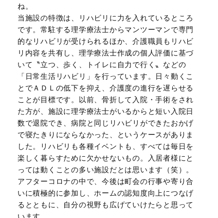
ね。
当施設の特徴は、リハビリに力を入れているところ
です。常駐する理学療法士からマンツーマンで専門
的なリハビリが受けられるほか、介護職員もリハビ
リ内容を共有し、理学療法士作成の個人評価に基づ
いて〝立つ、歩く、トイレに自力で行く〟などの
「日常生活リハビリ」を行っています。日々動くこ
とでＡＤＬの低下を抑え、介護度の進行を遅らせる
ことが目標です。以前、骨折して入院・手術をされ
た方が、施設に理学療法士がいるからと短い入院日
数で退院でき、病院と同じリハビリができたおかげ
で寝たきりにならなかった、というケースがありま
した。リハビリも各種イベントも、すべては毎日を
楽しく暮らすために欠かせないもの。入居者様にと
っては動くことの多い施設だとは思います（笑）。
アフターコロナの中で、今後は町会の行事や寄り合
いに積極的に参加し、ホームの認知度向上につなげ
るとともに、自分の視野も広げていけたらと思って
います。