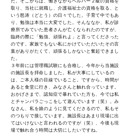
た。そこからは、働きながらヘルパー２級の資格を
取り、当社に就職し、介護福祉士の資格を取る、と
いう怒涛（どとう）の日々でした。子育て中でもあ
り、勉強は本当に大変でした。そんななか、私が診
療所でみていた患者さんが亡くなられたのですが、
臨終の際に「勉強、頑張れよ」と言ってくださった
のです。家族でもない私にかけていただいたその言
葉がありがたくて、頑張るしかないと奮起できまし
た。
３年前には管理職試験にも合格し、今年から当施設
の施設長を拝命しました。私が大事にしているの
は、ご本人様の目線でいること。ですから、時間が
あると食堂に行き、みなさんと触れ合っています。
おかげさまで、認知症で暴れていた方も、今では私
とチャンバラごっこをして遊んでいます（笑）。み
なさん、私を娘のように見てくださるので、私もそ
のつもりで接しています。施設長はあまり現場に出
てはいけないと言われるのですが（笑）、今後も現
場で触れ合う時間は大切にしたいですね。