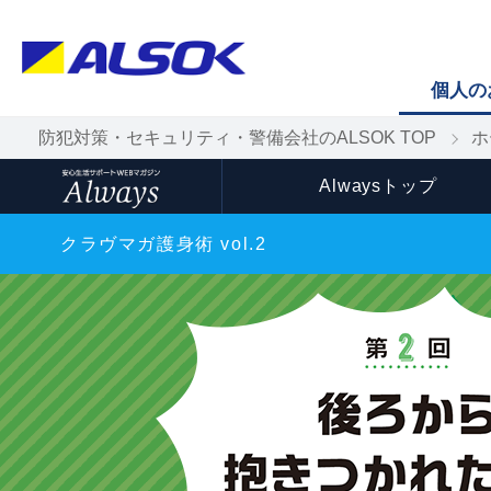
個人の
防犯対策・セキュリティ・警備会社のALSOK TOP
ホ
Alwaysトップ
クラヴマガ護身術 vol.2