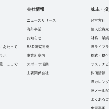
会社情報
株主・投
ニュースリリース
経営方針
海外事業
個人投資
お知らせ
財務・業
にあたって
R&D研究開発
IRライブ
ラボ
事業所案内
株式・格
題 ここで
スポーツ活動
サステナ
主要関係会社
株価情報
IRカレン
IRメール
よくある
免責事項