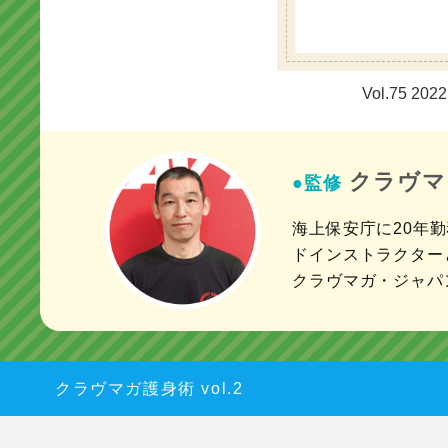
Vol.75 20
クラヴマ
●監修
海上保安庁に20年
ドインストラクター
クラヴマガ・ジャパン
クラヴマガ護身術 vol.2