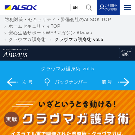
ご利用中
EN
のお客様
防犯対策・セキュリティ・警備会社のALSOK TOP
ホームセキュリティTOP
安心生活サポートWEBマガジン Always
クラヴマガ護身術
クラヴマガ護身術 vol.5
クラヴマガ護身術 vol.5