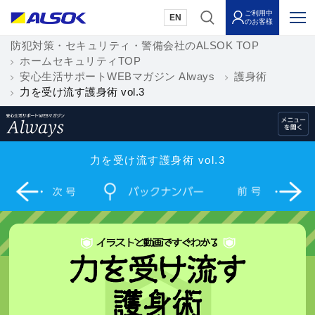
ご利用中
EN
のお客様
防犯対策・セキュリティ・警備会社のALSOK TOP
ホームセキュリティTOP
安心生活サポートWEBマガジン Always
護身術
力を受け流す護身術 vol.3
力を受け流す護身術 vol.3