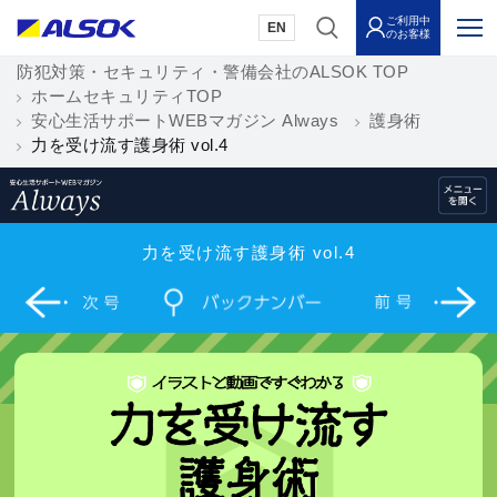
ご利用中
EN
のお客様
防犯対策・セキュリティ・警備会社のALSOK TOP
ホームセキュリティTOP
安心生活サポートWEBマガジン Always
護身術
力を受け流す護身術 vol.4
力を受け流す護身術 vol.4