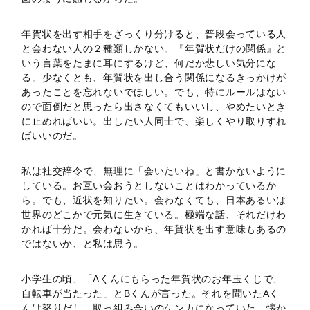
年賀状を出す相手をざっくり分けると、普段会っている人
と会わない人の２種類しかない。『年賀状だけの関係』と
いう言葉をたまに耳にするけど、何だか悲しい気分にな
る。少なくとも、年賀状を出し合う関係になるきっかけが
あったことを忘れないでほしい。でも、特にルールはない
ので面倒だと思ったら出さなくてもいいし、やめたいとき
に止めればいい。出したい人同士で、楽しくやり取りすれ
ばいいのだ。
私は社交辞令で、無理に「会いたいね」と書かないように
している。お互い会おうとしないことはわかっているか
ら。でも、近状を知りたい。会わなくても、日本あるいは
世界のどこかで元気に生きている。極端な話、それだけわ
かれば十分だ。会わないから、年賀状を出す意味もあるの
ではないか、と私は思う。
小学生の頃、「Aくんにもらった年賀状のお年玉くじで、
自転車が当たった」とBくんが言った。それを聞いたAく
んは怒りだし、取っ組み合いのケンカになっていた。懐か