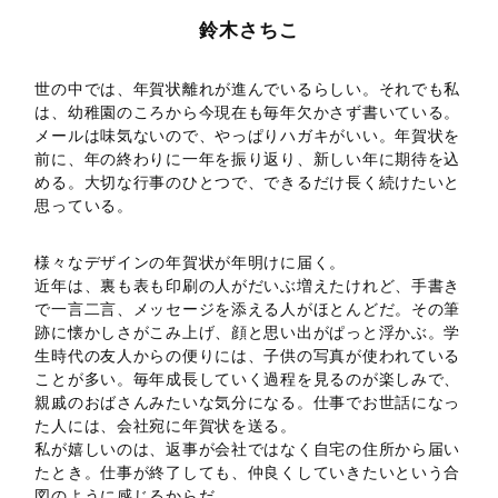
鈴木さちこ
世の中では、年賀状離れが進んでいるらしい。それでも私
は、幼稚園のころから今現在も毎年欠かさず書いている。
メールは味気ないので、やっぱりハガキがいい。年賀状を
前に、年の終わりに一年を振り返り、新しい年に期待を込
める。大切な行事のひとつで、できるだけ長く続けたいと
思っている。
様々なデザインの年賀状が年明けに届く。
近年は、裏も表も印刷の人がだいぶ増えたけれど、手書き
で一言二言、メッセージを添える人がほとんどだ。その筆
跡に懐かしさがこみ上げ、顔と思い出がぱっと浮かぶ。学
生時代の友人からの便りには、子供の写真が使われている
ことが多い。毎年成長していく過程を見るのが楽しみで、
親戚のおばさんみたいな気分になる。仕事でお世話になっ
た人には、会社宛に年賀状を送る。
私が嬉しいのは、返事が会社ではなく自宅の住所から届い
たとき。仕事が終了しても、仲良くしていきたいという合
図のように感じるからだ。