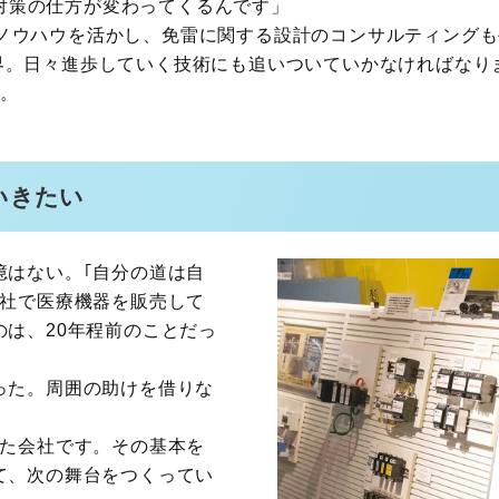
対策の仕方が変わってくるんです」
たノウハウを活かし、免雷に関する設計のコンサルティング
世界。日々進歩していく技術にも追いついていかなければなり
る。
いきたい
憶はない。｢自分の道は自
商社で医療機器を販売して
は、20年程前のことだっ
った。周囲の助けを借りな
きた会社です。その基本を
て、次の舞台をつくってい