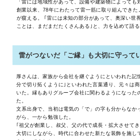
「雷には地域性があって、設備や建築物によっても
創業以来、78年にわたって雷一筋に取り組んでき
が窺える。 ｢雷には未知の部分があって、奥深い
ことは、まだまだたくさんある｣と、力を込めて語
雷がつないだ「ご縁」も大切に守って
厚さんは、家族から会社を継ぐようにといわれた記
分で切り拓くように｣といわれた言葉通り、元々は
いた。縁もありグループ会社に関わるようになったの
た。
文系出身で、当初は電気の「で」の字も分からなか
がら、一から勉強した。
｢祖父が創業し、叔父、父の代で成長・拡大させて
大切にしながら、時代に合わせた新たな装飾を施し