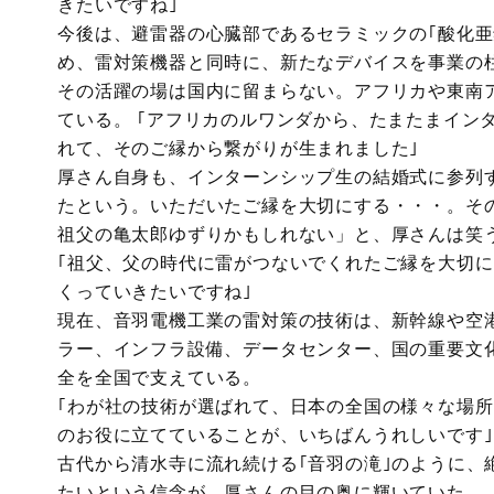
きたいですね｣
今後は、避雷器の心臓部であるセラミックの｢酸化亜
め、雷対策機器と同時に、新たなデバイスを事業の
その活躍の場は国内に留まらない。アフリカや東南
ている。 ｢アフリカのルワンダから、たまたまイン
れて、そのご縁から繋がりが生まれました｣
厚さん自身も、インターンシップ生の結婚式に参列
たという。いただいたご縁を大切にする・・・。そ
祖父の亀太郎ゆずりかもしれない」と、厚さんは笑
｢祖父、父の時代に雷がつないでくれたご縁を大切
くっていきたいですね｣
現在、音羽電機工業の雷対策の技術は、新幹線や空
ラー、インフラ設備、データセンター、国の重要文
全を全国で支えている。
｢わが社の技術が選ばれて、日本の全国の様々な場
のお役に立てていることが、いちばんうれしいです｣
古代から清水寺に流れ続ける｢音羽の滝｣のように、
たいという信念が、厚さんの目の奥に輝いていた。