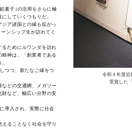
鉛素子｣の活用をさらに極
柱にしていくつもりだ。
アジア諸国との縁も拡がっ
ターンシップ生が訪れてく
するためにルワンダを訪れ
の精神は、「創業者である
う。
にしつつ、新たなご縁をつ
令和４年度近
受賞した「
港などの交通網、メガソー
化財など、幅広い分野の安
所に導入され、実際に社会
絶えることなく社会を守り