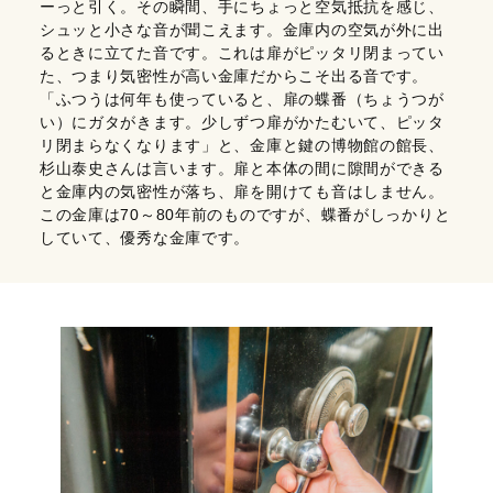
ーっと引く。その瞬間、手にちょっと空気抵抗を感じ、
シュッと小さな音が聞こえます。金庫内の空気が外に出
るときに立てた音です。これは扉がピッタリ閉まってい
た、つまり気密性が高い金庫だからこそ出る音です。
「ふつうは何年も使っていると、扉の蝶番（ちょうつが
い）にガタがきます。少しずつ扉がかたむいて、ピッタ
リ閉まらなくなります」と、金庫と鍵の博物館の館長、
杉山泰史さんは言います。扉と本体の間に隙間ができる
と金庫内の気密性が落ち、扉を開けても音はしません。
この金庫は70～80年前のものですが、蝶番がしっかりと
していて、優秀な金庫です。