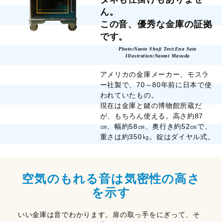
ん。
この音、優秀な金庫の証拠
です。
Photo:Naoto Shoji Text:Ena Sato
Illustration:Naomi Masuda
アメリカの金庫メーカー、モスラ
ー社製で、70～80年前に日本で使
われていたもの。
現在は金庫と鍵の博物館所蔵だ
が、もちろん使える。高さ約87
㎝、幅約58㎝、奥行き約52㎝で、
重さは約350㎏。錠はダイヤル式。
空気のもれる音は気密性の高さ
を示す
いい金庫は音でわかります。扉の取っ手をにぎって、そ