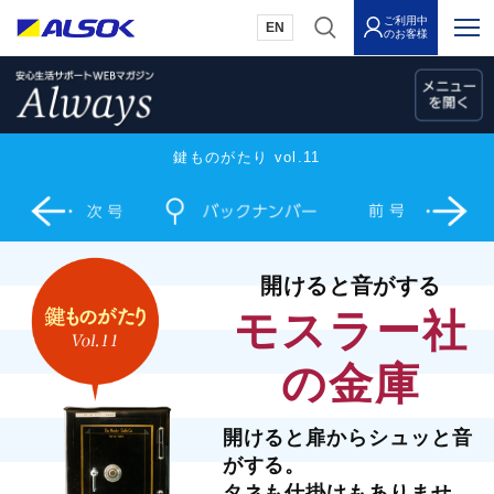
ご利用中
EN
のお客様
鍵ものがたり vol.11
開けると音がする
モスラー社
の金庫
開けると扉からシュッと音
がする。
タネも仕掛けもありませ