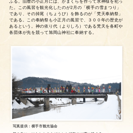
ふる。旧暦の小正月には、かまくらを作って水神様を祀っ
た。この風習を観光化したのが2月の「横手の雪まつり」
であり、その掉尾（ちょうび）を飾るのが「梵天奉納祭」
である。この奉納祭も小正月の風習で、３００年の歴史が
あるという。神の依り代（よりしろ）である梵天を各町や
各団体が先を競って旭岡山神社に奉納する。
写真提供：横手市観光協会