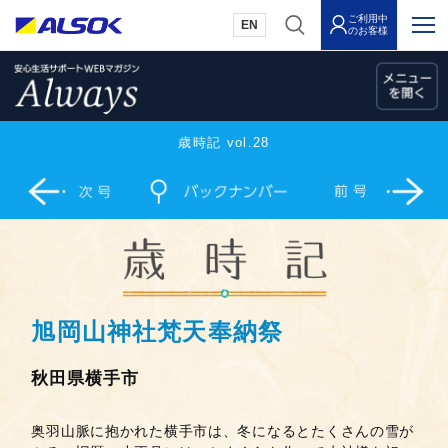
ご利用中
EN
のお客様
歳時記 vol.28
旭岡山神社梵天奉納祭
秋田県横手市
奥羽山脈に抱かれた横手市は、冬になるとたくさんの雪が