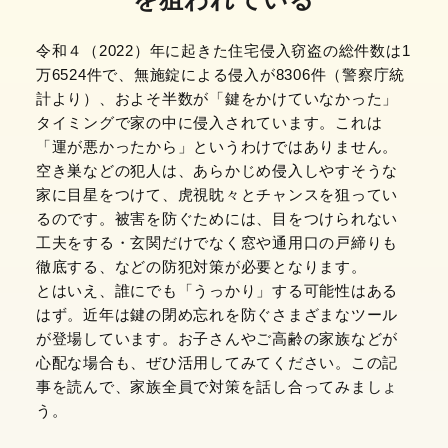
令和４（2022）年に起きた住宅侵入窃盗の総件数は1
万6524件で、無施錠による侵入が8306件（警察庁統
計より）、およそ半数が「鍵をかけていなかった」
タイミングで家の中に侵入されています。これは
「運が悪かったから」というわけではありません。
空き巣などの犯人は、あらかじめ侵入しやすそうな
家に目星をつけて、虎視眈々とチャンスを狙ってい
るのです。被害を防ぐためには、目をつけられない
工夫をする・玄関だけでなく窓や通用口の戸締りも
徹底する、などの防犯対策が必要となります。
とはいえ、誰にでも「うっかり」する可能性はある
はず。近年は鍵の閉め忘れを防ぐさまざまなツール
が登場しています。お子さんやご高齢の家族などが
心配な場合も、ぜひ活用してみてください。この記
事を読んで、家族全員で対策を話し合ってみましょ
う。