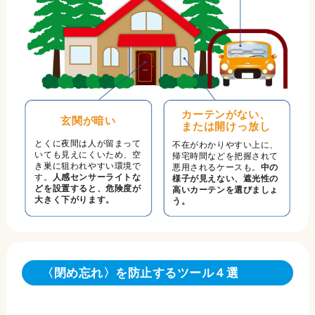
カーテンがない、
玄関が暗い
または開けっ放し
とくに夜間は人が留まって
不在がわかりやすい上に、
いても見えにくいため、空
帰宅時間などを把握されて
き巣に狙われやすい環境で
悪用されるケースも。
中の
す。
人感センサーライトな
様子が見えない、遮光性の
どを設置すると、危険度が
高いカーテンを選びましょ
大きく下がります。
う。
〈閉め忘れ〉を防止するツール４選