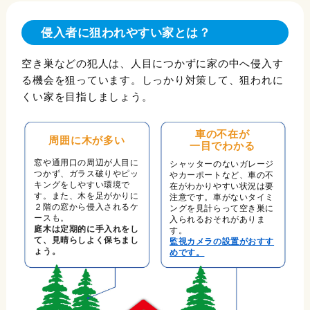
侵入者に狙われやすい家とは？
空き巣などの犯人は、人目につかずに家の中へ侵入す
る機会を狙っています。しっかり対策して、狙われに
くい家を目指しましょう。
車の不在が
周囲に木が多い
一目でわかる
窓や通用口の周辺が人目に
シャッターのないガレージ
つかず、ガラス破りやピッ
やカーポートなど、車の不
キングをしやすい環境で
在がわかりやすい状況は要
す。また、木を足がかりに
注意です。車がないタイミ
２階の窓から侵入されるケ
ングを見計らって空き巣に
ースも。
入られるおそれがありま
庭木は定期的に手入れをし
す。
て、見晴らしよく保ちまし
監視カメラの設置がおすす
ょう。
めです。