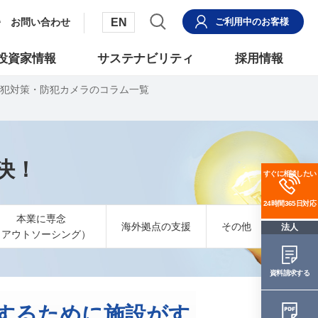
EN
お問い合わせ
ご利用中
のお客様
投資家情報
サステナビリティ
採用情報
犯対策・防犯カメラのコラム一覧
決！
すぐに相談したい
24時間365日対応
本業に専念
海外拠点の支援
その他
法人
（アウトソーシング）
資料請求する
するために施設がす