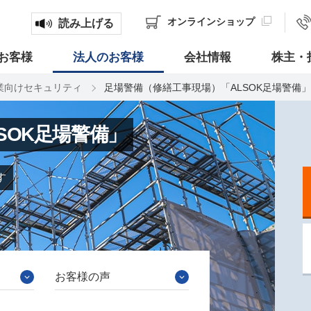
オンライン
ショップ
読み上げる
お客様
法人のお客様
会社情報
株主・
業向けセキュリティ
足場警備（修繕工事現場）「ALSOK足場警備」
SOK足場警備」
す
お客様の声