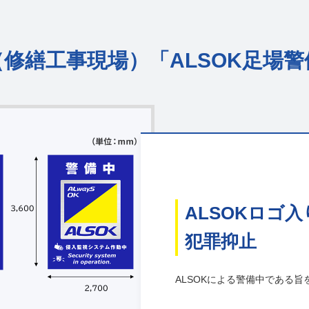
（修繕工事現場）
「ALSOK足場
ALSOKロゴ
犯罪抑止
ALSOKによる警備中である