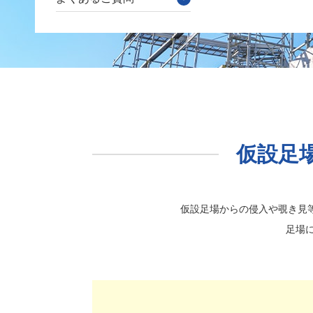
仮設足
仮設足場からの侵入や覗き見等
足場