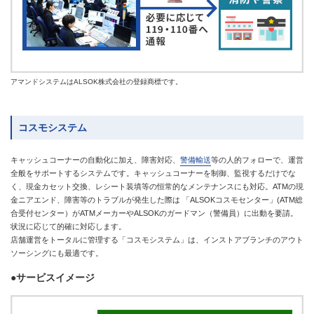
アマンドシステムはALSOK株式会社の登録商標です。
コスモシステム
キャッシュコーナーの自動化に加え、障害対応、
警備輸送
等の人的フォローで、運営
全般をサポートするシステムです。キャッシュコーナーを制御、監視するだけでな
く、現金カセット交換、レシート装填等の恒常的なメンテナンスにも対応。ATMの現
金ニアエンド、障害等のトラブルが発生した際は 「ALSOKコスモセンター」(ATM総
合受付センター）がATMメーカーやALSOKのガードマン（警備員）に出動を要請。
状況に応じて的確に対応します。
店舗運営をトータルに管理する「コスモシステム」は、インストアブランチのアウト
ソーシングにも最適です。
●サービスイメージ