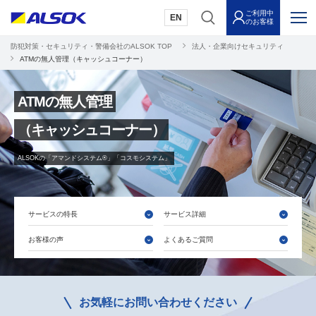
ご利用中
EN
のお客様
防犯対策・セキュリティ・警備会社のALSOK TOP
法人・企業向けセキュリティ
ATMの無人管理（キャッシュコーナー）
ATMの無人管理
（キャッシュコーナー）
ALSOKの「アマンドシステム®」「コスモシステム」
サービスの特長
サービス詳細
お客様の声
よくあるご質問
お気軽にお問い合わせください