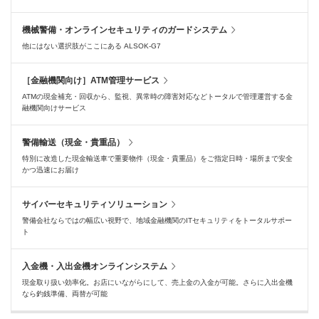
機械警備・オンラインセキュリティのガードシステム
他にはない選択肢がここにある ALSOK-G7
［金融機関向け］ATM管理サービス
ATMの現金補充・回収から、監視、異常時の障害対応などトータルで管理運営する金
融機関向けサービス
警備輸送（現金・貴重品）
特別に改造した現金輸送車で重要物件（現金・貴重品）をご指定日時・場所まで安全
かつ迅速にお届け
サイバーセキュリティソリューション
警備会社ならではの幅広い視野で、地域金融機関のITセキュリティをトータルサポー
ト
入金機・入出金機オンラインシステム
現金取り扱い効率化。お店にいながらにして、売上金の入金が可能。さらに入出金機
なら釣銭準備、両替が可能