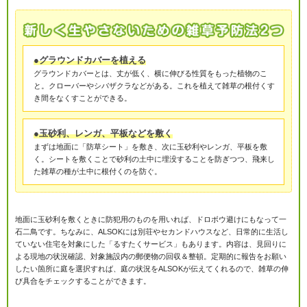
●グラウンドカバーを植える
グラウンドカバーとは、丈が低く、横に伸びる性質をもった植物のこ
と。クローバーやシバザクラなどがある。これを植えて雑草の根付くす
き間をなくすことができる。
●玉砂利、レンガ、平板などを敷く
まずは地面に「防草シート」を敷き、次に玉砂利やレンガ、平板を敷
く。シートを敷くことで砂利の土中に埋没することを防ぎつつ、飛来し
た雑草の種が土中に根付くのを防ぐ。
地面に玉砂利を敷くときに防犯用のものを用いれば、ドロボウ避けにもなって一
石二鳥です。ちなみに、ALSOKには別荘やセカンドハウスなど、日常的に生活し
ていない住宅を対象にした「るすたくサービス」もあります。内容は、見回りに
よる現地の状況確認、対象施設内の郵便物の回収＆整頓。定期的に報告をお願い
したい箇所に庭を選択すれば、庭の状況をALSOKが伝えてくれるので、雑草の伸
び具合をチェックすることができます。