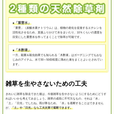
●「重曹水」
「重曹」（炭酸水素ナトリウム）は、植物の老化を促進するエチレンを
活性化させるため、直接ふりかけて水をまいたり、10％くらいの濃度を
目安にした重曹水を作ってまくことで除草が可能です。
●「木酢液」
一方、殺菌＆殺虫効果でも知られる「木酢液」はガーデニングでもおな
じみのアイテム。水で30～50倍程度に薄めた液をまくとよいとされてい
ます。
雑草を生やさないための工夫
きれいに雑草を除去できた後は、今後雑草を生やさないようにするためにどうす
ればいいかも考えてみましょう。雑草の成長に不可欠なもの、それは「水」
「土」「日光」でしたね。雨が降るため、「水」を遮断することはできません
が、
「土」や「日光」なら工夫次第で遮断できます。