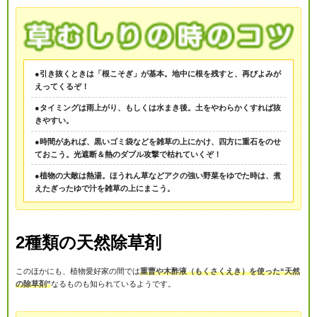
●引き抜くときは「根こそぎ」が基本。地中に根を残すと、再びよみが
えってくるぞ！
●タイミングは雨上がり、もしくは水まき後。土をやわらかくすれば抜
きやすい。
●時間があれば、黒いゴミ袋などを雑草の上にかけ、四方に重石をのせ
ておこう。光遮断＆熱のダブル攻撃で枯れていくぞ！
●植物の大敵は熱湯。ほうれん草などアクの強い野菜をゆでた時は、煮
えたぎったゆで汁を雑草の上にまこう。
2種類の天然除草剤
このほかにも、植物愛好家の間では
重曹や木酢液（もくさくえき）を使った“天然
の除草剤”
なるものも知られているようです。