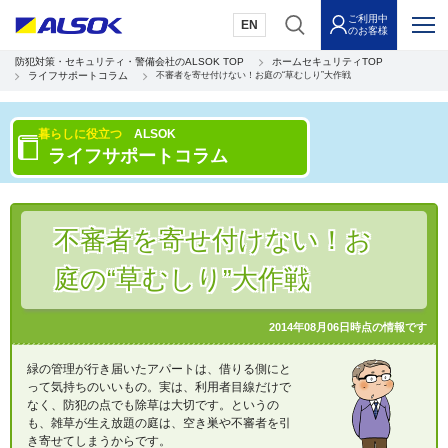
ご利用中
EN
のお客様
防犯対策・セキュリティ・警備会社のALSOK TOP
ホームセキュリティTOP
ライフサポートコラム
不審者を寄せ付けない！お庭の“草むしり”大作戦
暮らしに役立つ
ALSOK
ライフサポートコラム
不審者を寄せ付けない！お
庭の“草むしり”大作戦
2014年08月06日時点の情報です
緑の管理が行き届いたアパートは、借りる側にと
って気持ちのいいもの。実は、利用者目線だけで
なく、防犯の点でも除草は大切です。というの
も、雑草が生え放題の庭は、空き巣や不審者を引
き寄せてしまうからです。