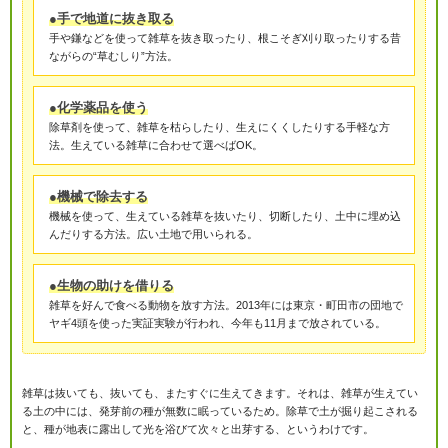
●手で地道に抜き取る
手や鎌などを使って雑草を抜き取ったり、根こそぎ刈り取ったりする昔
ながらの“草むしり”方法。
●化学薬品を使う
除草剤を使って、雑草を枯らしたり、生えにくくしたりする手軽な方
法。生えている雑草に合わせて選べばOK。
●機械で除去する
機械を使って、生えている雑草を抜いたり、切断したり、土中に埋め込
んだりする方法。広い土地で用いられる。
●生物の助けを借りる
雑草を好んで食べる動物を放す方法。2013年には東京・町田市の団地で
ヤギ4頭を使った実証実験が行われ、今年も11月まで放されている。
雑草は抜いても、抜いても、またすぐに生えてきます。それは、雑草が生えてい
る土の中には、発芽前の種が無数に眠っているため。除草で土が掘り起こされる
と、種が地表に露出して光を浴びて次々と出芽する、というわけです。