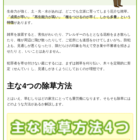
生命力が強く、土・光・水があれば、どこでも立派に育ってしまう厄介な雑草。
「成長が早い」「再生能力が高い」「種をつけるのが早く、しかも多量」という
特徴
があります。
雑草を放置すると、害虫がわいたり、アレルギーのもととなる花粉をまき散らし
たり、種が周辺に飛び散ったりして、ご近所にも迷惑をかけてしまいがち。防犯
上も、見通しが悪くなったり、隙だらけの印象を与えて空き巣や不審者を招きよ
せたり と、いいことはありません。
犯罪者を寄せ付けない庭にするには、まずは雑草を刈り払い、木々を定期的に剪
定（せんてい）し、見通しがきくようにしておくのが理想です。
主な4つの除草方法
とはいえ、草むしりはどの家主にとっても重労働になります。そもそも除草には
どのような方法があるか解説します。