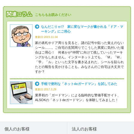
関連コラム
こちらもお読みください
なんだこりゃ!? 家に変なマークが書かれる「ドア・マ
ーキング」にご用心
更新日:2015.11.04
家の表札やドア周りを見ると、謎の記号や貼った覚えのない
シール……。ご自宅の玄関周りでこうした異変に気付いた場
合はご用心！ 何者かが“仲間”に向けて残していったマーキ
ングかもしれません。インターネット上でも、「M」「W」
「学」「ル」といった文字を書き込まれた、シールを貼られ
たとの報告を見かけることも。みなさんのご自宅は大丈夫で
すか？
手軽で便利な「ネットdeガードマン」を試してみた
更新日:2017.3.29
業界初の「ガードマン」による臨時的な警備手配サイト、
ALSOKの「ネットdeガードマン」を体験してみました！
個人のお客様
法人のお客様