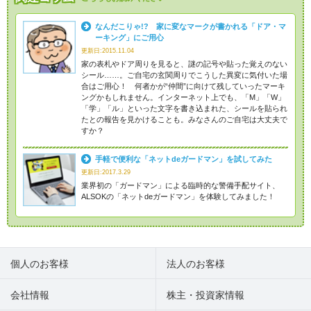
なんだこりゃ!? 家に変なマークが書かれる「ドア・マ
ーキング」にご用心
更新日:2015.11.04
家の表札やドア周りを見ると、謎の記号や貼った覚えのない
シール……。ご自宅の玄関周りでこうした異変に気付いた場
合はご用心！ 何者かが“仲間”に向けて残していったマーキ
ングかもしれません。インターネット上でも、「M」「W」
「学」「ル」といった文字を書き込まれた、シールを貼られ
たとの報告を見かけることも。みなさんのご自宅は大丈夫で
すか？
手軽で便利な「ネットdeガードマン」を試してみた
更新日:2017.3.29
業界初の「ガードマン」による臨時的な警備手配サイト、
ALSOKの「ネットdeガードマン」を体験してみました！
個人のお客様
法人のお客様
会社情報
株主・投資家情報