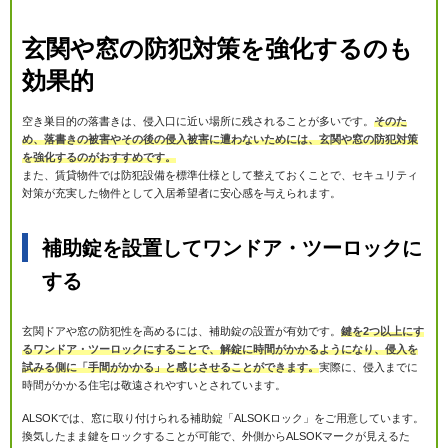
玄関や窓の防犯対策を強化するのも
効果的
空き巣目的の落書きは、侵入口に近い場所に残されることが多いです。
そのた
め、落書きの被害やその後の侵入被害に遭わないためには、玄関や窓の防犯対策
を強化するのがおすすめです。
また、賃貸物件では防犯設備を標準仕様として整えておくことで、セキュリティ
対策が充実した物件として入居希望者に安心感を与えられます。
補助錠を設置してワンドア・ツーロックに
する
玄関ドアや窓の防犯性を高めるには、補助錠の設置が有効です。
鍵を2つ以上にす
るワンドア・ツーロックにすることで、解錠に時間がかかるようになり、侵入を
試みる側に「手間がかかる」と感じさせることができます。
実際に、侵入までに
時間がかかる住宅は敬遠されやすいとされています。
ALSOKでは、窓に取り付けられる補助錠「ALSOKロック」をご用意しています。
換気したまま鍵をロックすることが可能で、外側からALSOKマークが見えるた