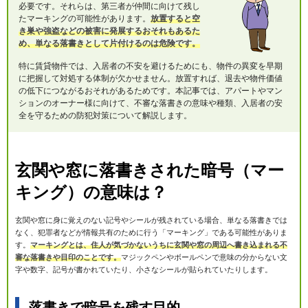
必要です。それらは、第三者が仲間に向けて残し
たマーキングの可能性があります。
放置すると空
き巣や強盗などの被害に発展するおそれもあるた
め、単なる落書きとして片付けるのは危険です。
特に賃貸物件では、入居者の不安を避けるためにも、物件の異変を早期
に把握して対処する体制が欠かせません。放置すれば、退去や物件価値
の低下につながるおそれがあるためです。本記事では、アパートやマン
ションのオーナー様に向けて、不審な落書きの意味や種類、入居者の安
全を守るための防犯対策について解説します。
玄関や窓に落書きされた暗号（マー
キング）の意味は？
玄関や窓に身に覚えのない記号やシールが残されている場合、単なる落書きでは
なく、犯罪者などが情報共有のために行う「マーキング」である可能性がありま
す。
マーキングとは、住人が気づかないうちに玄関や窓の周辺へ書き込まれる不
審な落書きや目印のことです。
マジックペンやボールペンで意味の分からない文
字や数字、記号が書かれていたり、小さなシールが貼られていたりします。
落書きで暗号を残す目的