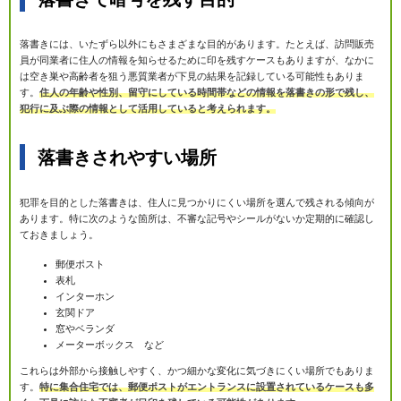
落書きには、いたずら以外にもさまざまな目的があります。たとえば、訪問販売
員が同業者に住人の情報を知らせるために印を残すケースもありますが、なかに
は空き巣や高齢者を狙う悪質業者が下見の結果を記録している可能性もありま
す。
住人の年齢や性別、留守にしている時間帯などの情報を落書きの形で残し、
犯行に及ぶ際の情報として活用していると考えられます。
落書きされやすい場所
犯罪を目的とした落書きは、住人に見つかりにくい場所を選んで残される傾向が
あります。特に次のような箇所は、不審な記号やシールがないか定期的に確認し
ておきましょう。
郵便ポスト
表札
インターホン
玄関ドア
窓やベランダ
メーターボックス など
これらは外部から接触しやすく、かつ細かな変化に気づきにくい場所でもありま
す。
特に集合住宅では、郵便ポストがエントランスに設置されているケースも多