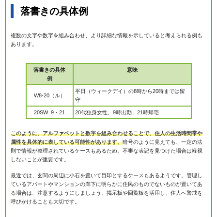
落書きの具体例
複数の文字や数字を組み合わせ、より詳細な情報を示していると考えられる例も
あります。
落書きの具体
意味
例
平日（ウィークデイ）の8時から20時までは留
W8-20（ル）
守
20SW_9・21
20代独身女性、9時出勤、21時帰宅
このように、アルファベットと数字を組み合わせることで、住人の生活時間帯や
属性を具体的に表している可能性があります。
暗号のように見えても、一定の法
則で情報が整理されているケースもあるため、不審な表記を見つけた場合は軽視
しないことが重要です。
最近では、玄関の周辺に小石を置いて目印とするケースもあるようです。管理し
ているアパートやマンションの廊下に明らかに住民のものでないものが置いてあ
る場合は、注意するようにしましょう。掲示板や回覧板を活用し、住人へ警戒を
呼びかけることも大切です。