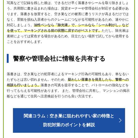
写真などで記録を残した後は、できるだけ早く落書きやシールを取り除きましょ
う。共用部に書き込まれた場合は、賃貸オーナーや管理会社が対応する必要があ
ります。落書きを放置すると、空き巣などの被害に遭うリスクが高まるだけでは
なく、景観を損ね入居者からのクレームにつながる可能性があるため、速やかに
対応しましょう。
油性ペンなら「除光液」で、シールなら「シール剥がし」など
を使って、マーキングされる前の状態に戻すのがベストです。
ただし、除光液は
素材によっては変色する場合があるため、目立たない場所で試してから使用する
ことをおすすめします。
警察や管理会社に情報を共有する
落書きは、空き巣などの犯罪者によるマーキング行為の可能性もあり、単なるい
たずらとは言い切れません。そのため、
疑わしい落書きを発見したら、警察への
相談も行いましょう。
落書きの写真を提示することで、パトロールの強化などを
行ってもらえる可能性があります。 また、管理会社に共有し、マンションの掲示
板などを通じて住民へ注意喚起を行うのも良い方法です。
関連コラム：空き巣に狙われやすい家の特徴と
防犯対策のポイントを解説