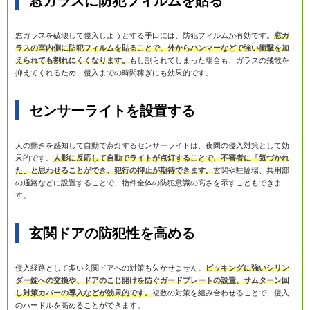
窓ガラスに防犯フィルムを貼る
窓ガラスを破壊して侵入しようとする手口には、防犯フィルムが有効です。
窓ガ
ラスの室内側に防犯フィルムを貼ることで、外からハンマーなどで強い衝撃を加
えられても割れにくくなります。
もし割られてしまった場合も、ガラスの飛散を
抑えてくれるため、侵入までの時間稼ぎにも効果的です。
センサーライトを設置する
人の動きを感知して自動で点灯するセンサーライトは、夜間の侵入対策として効
果的です。
人影に反応して自動でライトが点灯することで、不審者に「気づかれ
た」と思わせることができ、犯行の抑止が期待できます。
玄関や駐輪場、共用部
の通路などに設置することで、物件全体の防犯意識の高さを示すこともできま
す。
玄関ドアの防犯性を高める
侵入経路として多い玄関ドアへの対策も欠かせません。
ピッキングに強いシリン
ダー錠への交換や、ドアのこじ開けを防ぐガードプレートの設置、サムターン回
し対策カバーの導入などが効果的です。
複数の対策を組み合わせることで、侵入
のハードルを高めることができます。