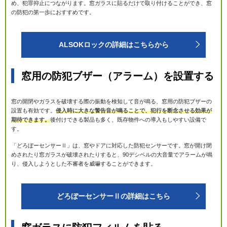
め、犯罪抑止につながります。窓ガラスに貼るだけで取り付けることができ、窓
の防犯の第一歩におすすめです。
ALSOKロックの詳細はこちらから
窓用の防犯ブザー（アラーム）を設置する
窓の開閉やガラスを破壊する際の振動を検知して音が鳴る、窓用の防犯ブザーの
設置も有効です。
侵入時に大きな警告音が鳴ることで、犯行を断念させる効果が
期待できます。
後付けできる製品も多く、既存物件への導入もしやすい設備で
す。
「どろぼーセンサーⅡ」は、窓やドアに対応した防犯センサーです。窓が開け閉
めされたり窓ガラスが破壊されたりすると、90デシベルの大音量でアラームが鳴
り、侵入しようとした不審者を威嚇することができます。
どろぼーセンサーⅡの詳細はこちら