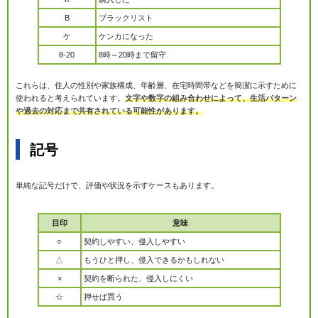
B
ブラックリスト
ケ
ケンカになった
8-20
8時～20時まで留守
これらは、住人の性別や家族構成、年齢層、在宅時間帯などを簡潔に示すために
使われると考えられています。
文字や数字の組み合わせによって、生活パターン
や過去の対応まで共有されている可能性があります。
記号
単純な記号だけで、評価や状況を示すケースもあります。
目印
意味
○
契約しやすい、侵入しやすい
△
もうひと押し、侵入できるかもしれない
×
契約を断られた、侵入しにくい
☆
押せば買う