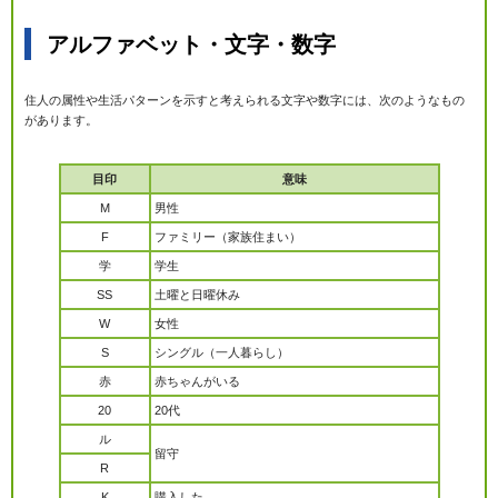
アルファベット・文字・数字
住人の属性や生活パターンを示すと考えられる文字や数字には、次のようなもの
があります。
目印
意味
M
男性
F
ファミリー（家族住まい）
学
学生
SS
土曜と日曜休み
W
女性
S
シングル（一人暮らし）
赤
赤ちゃんがいる
20
20代
ル
留守
R
K
購入した