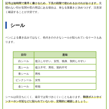
記号は短時間で素早く書けるため、下見の段階で使われるおそれがあります。
見
慣れない印が玄関や窓の周辺にある場合は、単なる落書きと決めつけず、注意深
く確認することが大切です。
シール
ペンによる書き込みではなく、色付きの小さなシールが貼られているケースもあ
ります。
目印
意味
白シール
侵入しやすい、女性、独身、契約しやすい
黒シール
侵入不可、男性、契約不可
青シール
男性
ピンクシール
女性
金シール
裕福
シールは目立ちにくく、遠目では気づきにくいこともあります。
郵便ポストやイ
ンターホン付近などに貼られていないか、定期的に確認しましょう。